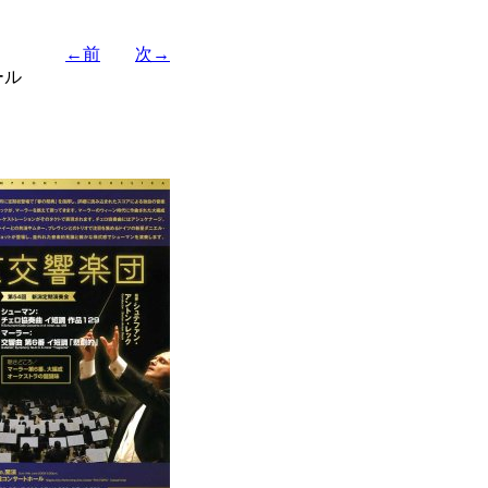
←前
次→
ール