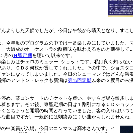
んよりした天候でしたが、今日は午後から晴天となり、すこ
。
、今年度のプログラムの中では一番楽しみにしていました。
り、大編成のオーケストラの醍醐味を味わえるものと期待して
年5月の
Ｎ響定期
を聴いて以来です。
楽しみはチェロのミュラー=ショットです。私は良く知らなか
であり、ＣＤを何枚か貸してくれました。その中で、ショスタ
ファンになってしまいました。今日のシューマンではどんな演
指揮のアントン・レックも新潟は
第45回定期
以来の２度目の来
停め、某コンサートのチケットを買い、やすらぎ堤を散歩し
ち着きます。その後、東響定期の日は１割引になるＣＤショッ
行くとちょうど開場の時間となっていました。客の入りはいつ
みな曲目ですが、一般的には馴染みにくい曲かもしれませんね
の中楽員が入場。今日のコンマスは高木さんです。イ