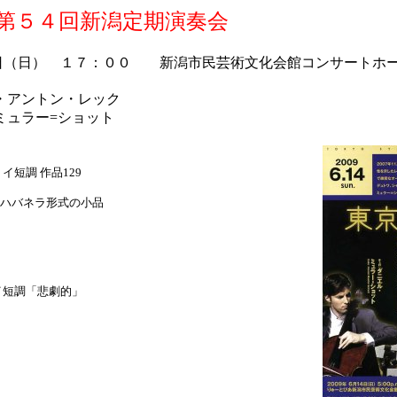
 第５４回新潟定期演奏会
日（日） １７：００ 新潟市民芸術文化会館コンサートホ
・アントン・レック
ミュラー=ショット
イ短調 作品129
ハバネラ形式の小品
イ短調「悲劇的」