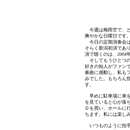
今週は梅雨空で、ど
爽やかな日曜日です
今日の定期演奏会は
そらく新潟初演であ
演で聴くのは、2004
そしてもうひとつの
好きの知人がファン
奏曲に感動し、私も
みでした。もちろん
す。
早めに駐車場に車を
を見ていると心が落
Ｄを買い、ホールに
ちます。私には楽し
いつものように拍手