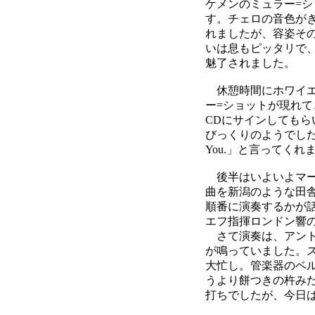
ケメンのミュラー=
す。チェロの音色が
れましたが、容姿そ
いは息もピッタリで
魅了されました。
休憩時間にホワイエ
ー=ショットが現れ
CDにサインしても
びっくりのようでした
You.」と言ってく
後半はいよいよマー
曲を新潟のような田
順番に演奏するかが
エフ指揮ロンドン響
さて演奏は、アント
が鳴っていました。
大忙し。管楽器のベ
うより餅つきの杵み
打ちでしたが、今日