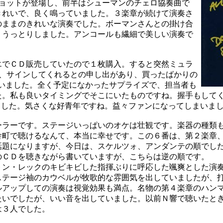
ショットが登場し、前半はシューマンのチェロ協奏曲で
きれいで、良く鳴っていました。３楽章が続けて演奏さ
のままのきれいな演奏でした。ボーマンさんとの掛け合
、うっとりしました。アンコールも繊細で美しい演奏で
でＣＤ販売していたので１枚購入。すると突然ミュラ
て、サインしてくれるとの申し出があり、買ったばかりの
らいました。全く予定になかったサプライズで、担当者も
。私も良いタイミングでそこにいたものですね。握手もしてくれ
れました。気さくな好青年ですね。益々ファンになってしまいま
ラーです。ステージいっぱいのオケは壮観です。楽器の種類
舎町で聴けるなんて、本当に幸せです。この６番は、第２楽章
話題になりますが、今日は、スケルツォ、アンダンテの順でし
のＣＤを聴きながら書いていますが、こちらは逆の順です。
ン・レックのキビキビした指揮ぶりに呼応した颯爽とした演
ステージ袖のカウベルが牧歌的な雰囲気を出していましたが、
ルアップしての演奏は視覚効果も満点。名物の第４楽章のハン
たいでしたが、いい音を出していました。以前Ｎ響で聴いたと
は３人でした。