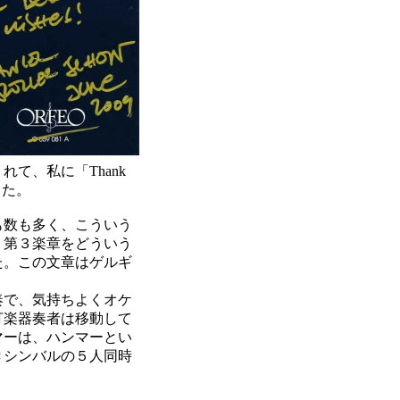
て、私に「Thank
した。
も数も多く、こういう
、第３楽章をどういう
た。この文章はゲルギ
奏で、気持ちよくオケ
打楽器奏者は移動して
マーは、ハンマーとい
きシンバルの５人同時