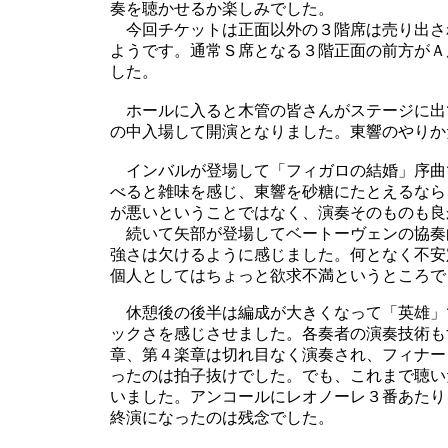
奏を聴かせるか楽しみでした。
今回チケットは正面以外の３階席は売り出さ
ようです。通常Ｓ席となる３階正面の前方がＡ
した。
ホールに入ると木管の皆さんがステージに出
の中入場して開演となりました。東響のやりか
インバルが登場して「フィガロの結婚」序曲
べると雑味を感じ、東響を砂糖にたとえるなら
が悪いということではなく、演奏そのものも良
続いて矢部が登場してベートーヴェンの協奏
強さは欠けるように感じました。何となく不安
個人としてはちょっと欲求不満というところで
休憩後の後半は編成が大きくなって「英雄」
ックさを感じさせました。各奏者の演奏技術も
章、第４楽章は切れ目なく演奏され、フィナー
ったのは拍子抜けでした。でも、これまで聴い
いました。アンコールにレオノーレ３番あたり
終演になったのは残念でした。