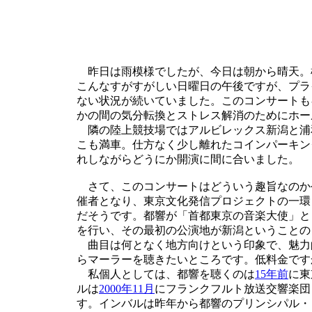
昨日は雨模様でしたが、今日は朝から晴天。
こんなすがすがしい日曜日の午後ですが、プラ
ない状況が続いていました。このコンサートも
かの間の気分転換とストレス解消のためにホー
隣の陸上競技場ではアルビレックス新潟と浦
こも満車。仕方なく少し離れたコインパーキン
れしながらどうにか開演に間に合いました。
さて、このコンサートはどういう趣旨なのか
催者となり、東京文化発信プロジェクトの一環
だそうです。都響が「首都東京の音楽大使」と
を行い、その最初の公演地が新潟ということの
曲目は何となく地方向けという印象で、魅力
らマーラーを聴きたいところです。低料金です
私個人としては、都響を聴くのは
15年前
に東
ルは
2000年11月
にフランクフルト放送交響楽団
す。インバルは昨年から都響のプリンシパル・