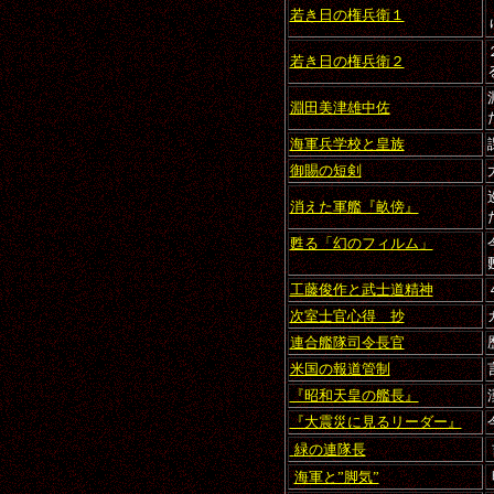
若き日の権兵衛１
若き日の権兵衛２
淵田美津雄中佐
海軍兵学校と皇族
御賜の短剣
消えた軍艦『畝傍』
甦る「幻のフィルム」
工藤俊作と武士道精神
次室士官心得 抄
連合艦隊司令長官
米国の報道管制
『昭和天皇の艦長』
『大震災に見るリーダー』
緑の連隊長
海軍と”脚気”