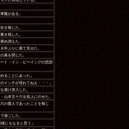
た軍艦がある。
存在を報じた。
を書き残した。
と褒め讃えた。
３８年ぶりに着て見せた。
その幕を閉じた。
リート・イン・ビーイングの思想
。
高めることにあった
シのインチが現れてねえ・・・」
プを避け突入した。
帥・山本五十六を俎上にのせた。
十六の愛人であったことを報じ
島で過ごした。
」
最後にもなると思う