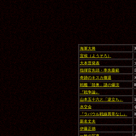
海軍大将
宜侯（ようそろ）
大本営発表
指揮官先頭・率先垂範
奇跡のキスカ撤退
戦艦「陸奥」謎の爆沈
『戦争論』
山本五十六と「逆立ち」
水交会
『ラバウル戦線異常なし』
新名丈夫
伊藤正徳
一枚の写真