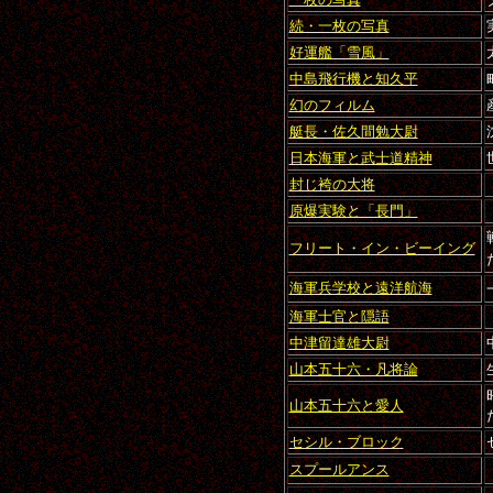
続・一枚の写真
好運艦「雪風」
中島飛行機と知久平
幻のフィルム
艇長・佐久間勉大尉
日本海軍と武士道精神
封じ袴の大将
原爆実験と「長門」
フリート・イン・ビーイング
海軍兵学校と遠洋航海
海軍士官と隠語
中津留達雄大尉
山本五十六・凡将論
山本五十六と愛人
セシル・ブロック
スプールアンス