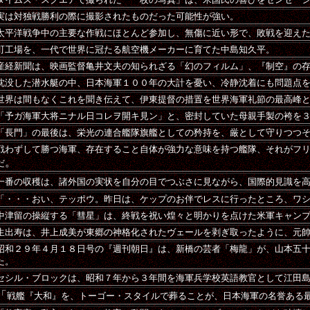
実は対独戦勝利の際に撮影されたものだった可能性が強い。
太平洋戦争中の主要な作戦にほとんど参加し、無傷に近い形で、敗戦を迎え
町工場を、一代で世界に冠たる航空機メーカーに育てた中島知久平。
産経新聞は、映画監督亀井文夫の知られざる「幻のフィルム」、『制空』の
沈没した潜水艇の中、日本海軍１００年の大計を憂い、冷静沈着にも問題点
世界は間もなくこれを聞き伝えて、伊東提督の措置を世界海軍礼節の最高峰
「予ガ海軍大将ニナル日コレヲ開キ見ン」と、密封していた母親手製の袴を
「長門」の最後は、栄光の連合艦隊旗艦としての矜持を、厳として守りつつ
戦わずして勝つ海軍、存在すること自体が強力な意味を持つ艦隊、それがフ
。
だ
一番の収穫は、諸外国の実状を自分の目でつぶさに見ながら、国際的見識を
「・・・おい、テッポウ。昨日は、ケップのお伴でレスに行ったところ、ワ
中津留の操縦する「彗星」は、終戦を祝い煌々と明かりを点けた米軍キャン
生出寿は、井上成美が東郷の神格化されたヴェールを剥ぎ取ったように、元
昭和２９年４月１８日号の『週刊朝日』は、新橋の芸者「梅龍」が、山本五
た。
セシル・ブロックは、昭和７年から３年間を海軍兵学校英語教官として江田
「
戦艦『大和』を、トーゴー・スタイルで葬ることが、日本海軍の名誉ある