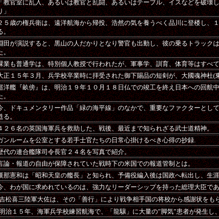
「教官室に乱入、あるいは教官と乱闘、あるいはテーブル、イスなどを破壊
り」
２５歳の権兵衛は、遠洋航海から帰投、浩然の気を養うべく品川に登楼し、
る。
淵田が演説すると、黒山の人だかりとなり警官も出動し、彼の乗るトラック
た。
課業も普通学は、特別個人教授で行われたが、軍事学、訓育、体育等はすべ
大正１５年３月、兵学校卒業時に拝受された御下賜品の短剣が、大國魂神杜(
巡洋艦『畝傍』は、明治１９年１０月１８日仏での竣工を終え日本への回航
た。
今、ドキュメンタリー作品「緑の海平線」のなかで、重要なファクターとし
甦る。
４２６名の英国海軍兵を救助した、戦後、最近まで知られざる武士道精神。
ガンルームを公室とする若手士官たちの日常心掛けるべき心得の抄録.
歴代の連合艦隊司令長官２４名を写真で紹介。
言論・報道の自由が保障されていた戦時下の米国での報道管制とは。
漢那憲和は「昭和天皇の艦長」と知られ、予備役編入後は国政へ転出し、生
今、わが国に求めれているのは、強力なリーダーシップを持った総理大臣で
吉松喜三陸軍大佐は、その「善行」により戦争相手国の将校から感謝状をも
明治１５年、海軍兵学校練習航海で、「龍驤」に大量の”脚気”患者が発生し