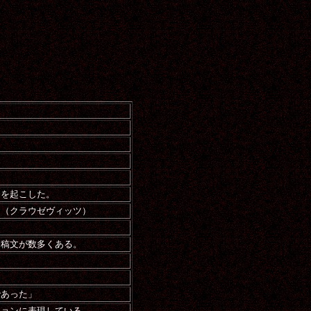
。
発を起こした。
」（クラウゼヴィッツ）
寄稿文が数多くある。
であった」
ションに表現している。