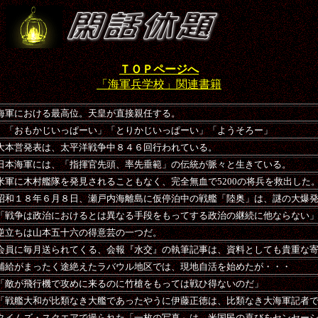
ＴＯＰページへ
「海軍兵学校」関連書籍
海軍における最高位。天皇が直接親任する。
「おもかじいっぱーい」「とりかじいっぱーい」「ようそろー」
大本営発表は、太平洋戦争中８４６回行われている。
日本海軍には、「指揮官先頭、率先垂範」の伝統が脈々と生きている。
米軍に木村艦隊を発見されることもなく、完全無血で5200の将兵を救出した
昭和１８年６月８日、瀬戸内海離島に仮停泊中の戦艦「陸奥」は、謎の大爆
「戦争は政治におけるとは異なる手段をもってする政治の継続に他ならない
逆立ちは山本五十六の得意芸の一つだ。
会員に毎月送られてくる、会報『水交』の執筆記事は、資料としても貴重な
補給がまったく途絶えたラバウル地区では
、現地自活
を始めたが・・・
「敵が飛行機で攻めに来るのに竹槍をもっては戦ひ得ないのだ」
「戦艦大和が比類なき大艦であったやうに伊藤正徳は、比類なき大海軍記者
タイムズ・スクエアで撮られた「一枚の写真」は、米国民の喜びをセンセー