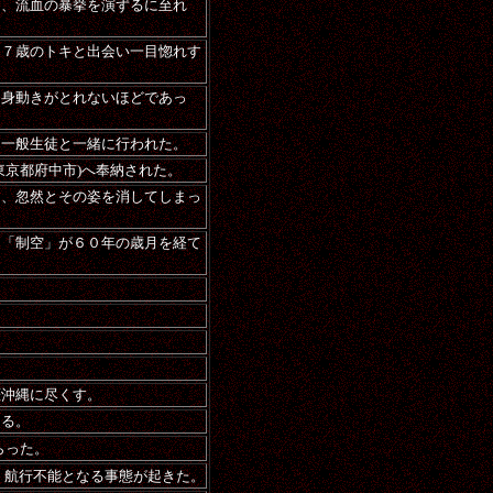
し、流血の暴挙を演ずるに至れ
１７歳のトキと出会い一目惚れす
は身動きがとれないほどであっ
て一般生徒と一緒に行われた。
東京都府中市)へ奉納された。
中、忽然とその姿を消してしまっ
て「制空」が６０年の歳月を経て
涯沖縄に尽くす。
ある。
らった。
、航行不能となる事態が起きた。