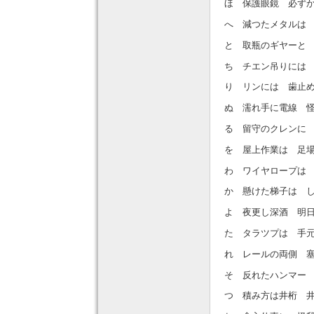
ほ 保護眼鏡 必ず
へ 減つたメタルは
と 取瓶のギヤーと
ち チエン吊りには
り リンには 歯止
ぬ 濡れ手に電線 
る 留守のクレンに
を 屋上作業は 足
わ ワイヤロープは
か 懸けた梯子は 
よ 夜更し深酒 明
た タラツプは 手
れ レールの両側 
そ 反れたハンマー
つ 積み方は井桁 