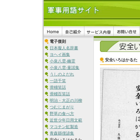
電子復刻
日本擬人名辞書
ヨヘイ画集
安全いろはかるた
小泉八雲-幽霊
小泉八雲-童謡集
うしのよだれ
一語千笑
滑稽笑話
滑稽百笑話
明治・大正の川柳
つむじまがり
野草の食べ方
近世少年日用文範
マコチン虹製造
青森縣俚諺集
安全いろはかるた