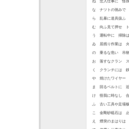
ね 念入仕事に 怪
な ナツトの弛みで
ら 乱暴に道具扱ふ
む 向ふ見て押せ 
う 運転中に 掃除
ゐ 居残り作業は 
の 乗るな危い 吊
お 落すなクラン 
く クランチには 
や 焼けたワイヤー
ま 回るベルトに 
け 怪我に時なし 
ふ 古い工具や足場
こ 金剛砂砥石は 
え 煙突のまはりは