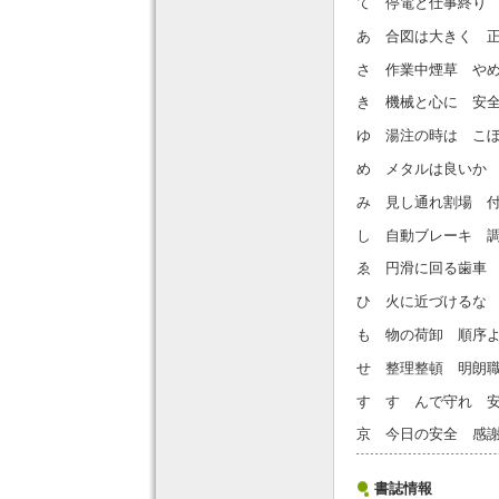
て 停電と仕事終り
あ 合図は大きく 
さ 作業中煙草 や
き 機械と心に 安
ゆ 湯注の時は こ
め メタルは良いか
み 見し通れ割場 
し 自動ブレーキ 
ゑ 円滑に回る歯車
ひ 火に近づけるな
も 物の荷卸 順序
せ 整理整頓 明朗
す すゝんで守れ 
京 今日の安全 感
書誌情報