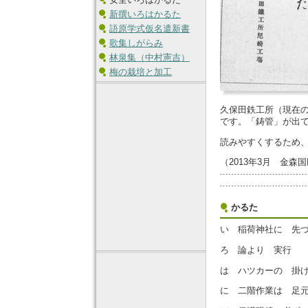
新撰いろはかるた
語原学式仮名遣新書
歌集しがらみ
林泉集（中村憲吉）
梅の栽培と加工
久保田鉄工所（現在
です。「鋳管」が出
読みやすくするため
（2013年3月 金森
かるた
い 稲荷神社に 先
ろ 論より 実行
は ハツカーの 掛
に 二階作業は 足