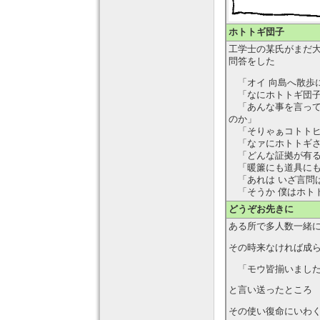
ホトトギ団子
工学士の某氏がまだ
問答をした
「オイ 向島へ散歩
「なにホトトギ団子
「あんな事を言って
のか」
「そりゃぁコトトヒ
「なァにホトトギさ
「どんな証拠が有
「暖簾にも道具にも
「あれは いざ言問
「そうか 僕はホト
どうぞお先きに
ある所で多人数一緒
その時来なければ成
「モウ皆揃いました
と言い送ったところ
その使い復命にいわ