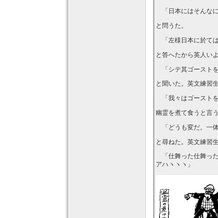
「日本にはそんなに
と問うた。
「左様日本に於ては
と答へたから英人い
「シテ其ゴーストを
と聞いた。英文練習
「我々はゴーストを
幽霊を煮て食うと言
「どうも変だ。一体
と尋ねた。英文練習
「仕舞った仕舞った！
アハヽヽヽ」