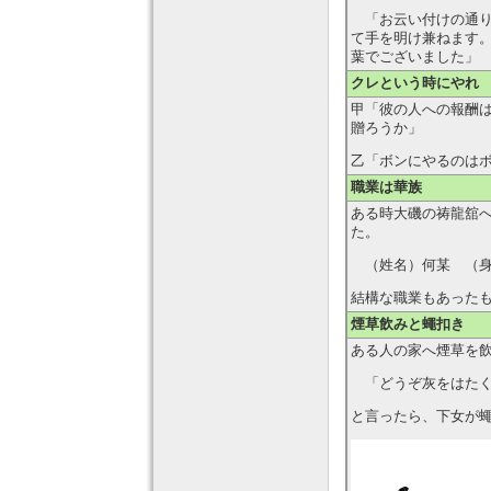
「お云い付けの通り
て手を明け兼ねます
葉でございました」
クレという時にやれ
甲「彼の人への報酬
贈ろうか」
乙「ボンにやるのは
職業は華族
ある時大磯の祷龍舘
た。
（姓名）何某 （身
結構な職業もあった
煙草飲みと蠅扣き
ある人の家へ煙草を
「どうぞ灰をはたく
と言ったら、下女が