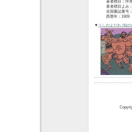
著者標目：坪井，
著者標目よみ：
全国書誌番号：4
西暦年：1909
▼
うしのよだれ (知の
Copyri