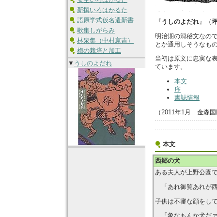
新撰いろはかるた
語原学式仮名遣新書
『
うしのよだれ
』（
歌集しがらみ
明治期の滑稽文なの
林泉集（中村憲吉）
とか通用しそうなも
梅の栽培と加工
当初は原文に忠実な
▼
うしのよだれ
ています。
本文
序
書誌情報
（2011年1月 金森
本文
西郷の犬
ある夫人が上野公園
「あれ御覧あれが西
子供は不審な顔をし
「象なもんか犬だ