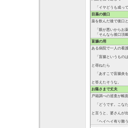
「イヤどうも成って
目薬の後口
薬を飲んだ後で後口
「眼が悪いからお薬
「そんなら後口頂
盲腸の用
ある病院で一人の看
「盲腸というものは
と尋ねたら
「あすこで盲腸炎を
と答えたそうな。
お蔭さまで丈夫
戸籍調べの巡査が帳
「どうです。こなた
と言うと、婆さんが
「ヘイヘイ有り難う