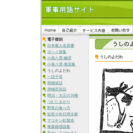
電子復刻
日本擬人名辞書
ヨヘイ画集
うしのよだれ
小泉八雲-幽霊
小泉八雲-童謡集
うしのよだれ
一語千笑
滑稽笑話
滑稽百笑話
明治・大正の川柳
つむじまがり
野草の食べ方
近世少年日用文範
マコチン虹製造
青森縣俚諺集
安全いろはかるた