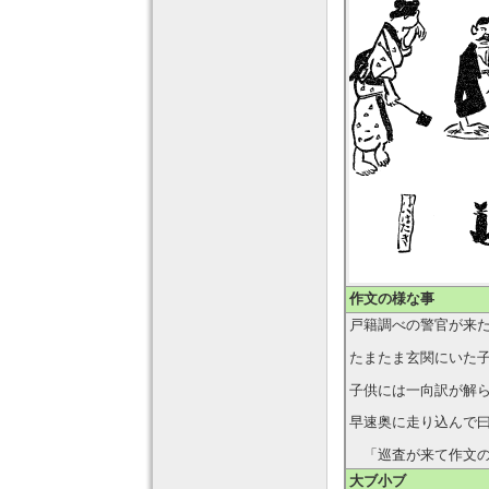
作文の様な事
戸籍調べの警官が来
たまたま玄関にいた
子供には一向訳が解
早速奥に走り込んで
「巡査が来て作文の
大ブ小ブ