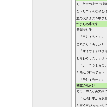
ある教室の小使が試
どうしてそんな名を
並の大きさのを中ブ
つまらぬ事です
新聞売り子
「号外！号外！」
と威勢好く走り歩く
「オイオイそれは何
と尋ねると売り子は
「ナーニつまらない
と飛んで行ってまた
「号外！号外！」
幽霊の煮付け
ある日本人が英文練
「近頃日本から多量
と言う事があったの