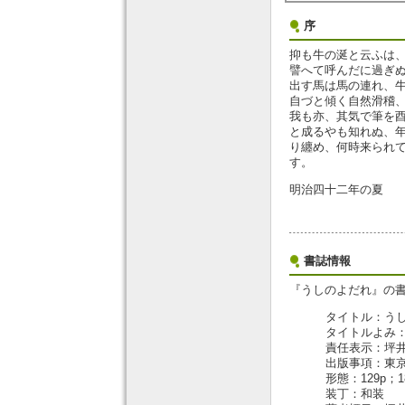
序
抑も牛の涎と云ふは
譬へて呼んだに過ぎ
出す馬は馬の連れ、
自づと傾く自然滑稽
我も亦、其気で筆を
と成るやも知れぬ、
り纏め、何時来られ
す。
明治四十二年の夏
書誌情報
『うしのよだれ』の
タイトル：う
タイトルよみ
責任表示：坪
出版事項：東京
形態：129p；1
装丁：和装