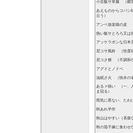
小豆飯サ草履 （郷
あえものからコバシ
云う）
アンペ放楽猫の皮 
熱い飯サとろろ又は
アッケラポンな日本
尼コサ風鈴 （恰度
尼コさ簪 （不調和
アグドとノドペ
油紙さ火 （快弁の
あるァ病い （一、
ま冠る）
雨気に星ない、たわ
秋あれ半作
秋山はやすい（吝嗇
秋の茄子嫁に食わせ