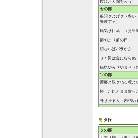
抜けた人間を云う）
セの部
船頭ァよげァ（多い
失敗する）
疝気サ目薬 （見当
節句より前の日
切ないばバラかぶ 
せく男は金にならぬ
疝気やみサやませ（
ソの部
蕎麥と眼ァねる程よ
損した処とまま貪っ
外サ張る人ァ内詰め
タ行
タの部
大木サ蝉 （妻より