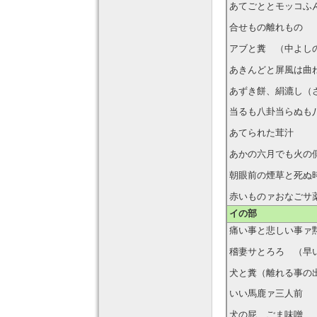
あてごととモッコふ
合せもの離れもの
アブと糞 （中よし
あきんどと屏風は曲
あずき餅、絹漉し（
当るも八卦当らぬも
あてられた茸汁
あかの六月でも火の
朝眼前の煙草と死ぬ
赤いものァおなごサ
イの部
痛い事と悲しい事ァ
稽妻サとろろ （早
犬と糞（離れる事の
いい馬鹿ァ三人前 
犬の屁、ごま味噌 