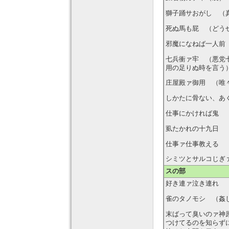
獅子踊サおがし （
死ぬ馬も屁 （どう
邪魔になねば一人前
七兵衝ァ牢 （悪党
用の足りぬ時を言う
庄屋殿ァ御用 （唯
しかたに骨ない、あ
仕事にかければ鬼
虱たかれの十九日
仕事ァ仕事教える
シミツとサルコじぎ
スの部
好き連ァ泣き連れ
雀のタノモシ （姦
末ばって臭いのァ神
つけてるのを知らず