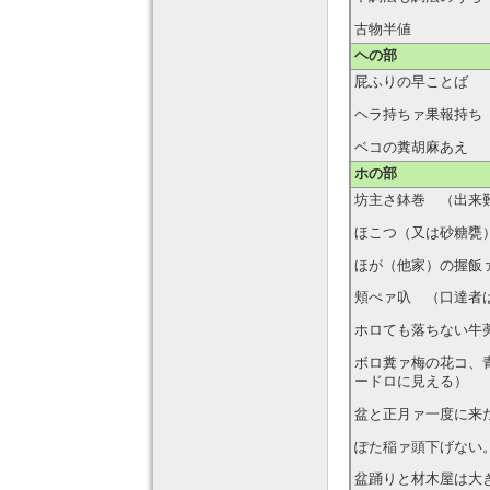
古物半値
ヘの部
屁ふりの早ことば
ヘラ持ちァ果報持ち
ベコの糞胡麻あえ 
ホの部
坊主さ鉢巻 （出来
ほこつ（又は砂糖甕
ほが（他家）の握飯
頬ぺァ叺 （口達者
ホロても落ちない牛
ボロ糞ァ梅の花コ、
ードロに見える）
盆と正月ァ一度に来
ぽた稲ァ頭下げない
盆踊りと材木屋は大