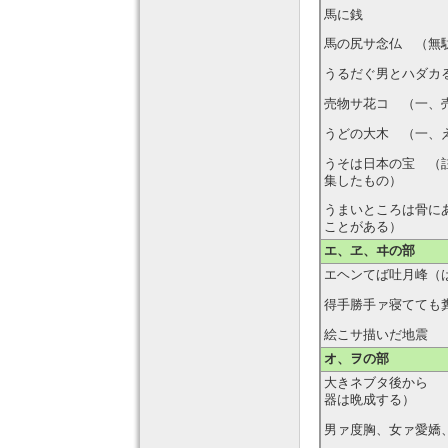
馬に銭
馬の尻サ念仏 （無
うるだぐ男とハダカ
売物サ花コ （一、
うどの大木 （一、
うそは日本の宝 （
集したもの）
うまいところは骨に
ことがある）
エ、ヱ、ヰの部
エヘンてば吐月峰（
得手勝手ァ寝てても
絵こサ描いだ地震 
オ、ヲの部
大きネブタ後から 
器は晩成する）
男ァ度胸、女ァ愛嬌