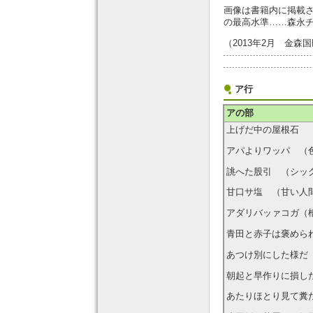
画像は書籍内に掲載
の最高水準……森永
（2013年2月 金森
ア行
アの部
上げだ中の屋根石 
アパよりワッパ （
誂へた股引 （シッ
甘口サ塩 （甘い人
アダリバッァコガ（
青田と赤子は褒めら
あつけ別にした様だ
朝起と早作りに損し
あたりほとり見て糞