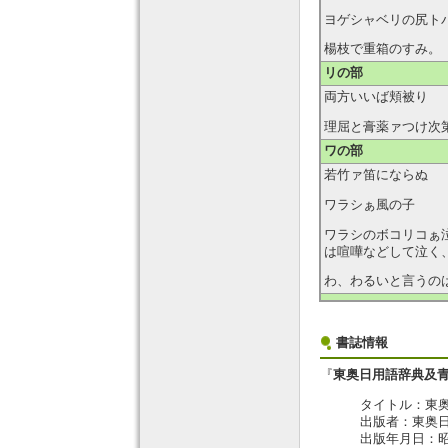
ヨゲシャベリの尻ト
楊枝で重箱のすみ。
リの部
両方いいば頬被り 
理屈と膏薬ァつけ次
ワの部
若竹ァ笛にならぬ 
ワラシぁ風の子
ワラシのボコリコぁ
は喧嘩などして泣く
わ、わるいと言うの
書誌情報
『
東奥日用語辞典及青
タイトル：東奥
出版者：東奥
出版年月日：昭