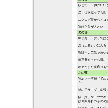
鰊ど筍 （仲のいい
二十後家立っても四
ニグニグ腹からメゴ
逃げた魚が大きい
ヌの部
糠サ釘 （労して効
温（ぬる）いば入る
盗賊と大工気ァ無い
糠三升有ったら婿ネ
ぬぐだまた寝床コぁ
ネの部
寝屁ァ手前損（てめ
う）
猫の手サモヅ（鳥黐
猫、婿、ケラツツキ
は仲間外れのものの