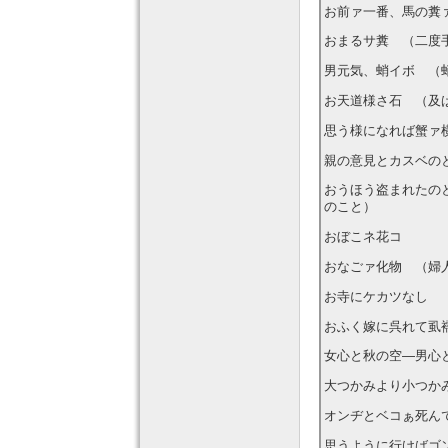
お前ァ一番、馬の糞
おまるサ糞 （二度
男元気、蛸イボ （
お天道様さ石 （及
思う様になれば蟹ァ
親の意見とカスベの
おうほう盗まれたの
のこと）
おぼこネ花コ
おなごァ化物 （婦
お寺にケカツなし 
おふく嫁に呉れて虱
女心と秋の空―男心
大つかみより小つか
オンヂとベコぁ死ん
思うように行けばゴ