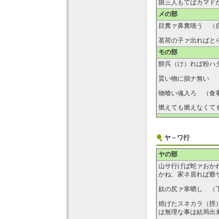
娘三人もてばカマド
メの部
目糞ァ鼻糞嗤う （
茗荷の子ァ出ればと
モの部
餅呉（け）れば粉ハ
貰い物に損ナ無い 
物喰い魂入ろ （食
燃えても燃えなくて
ヤ－ワ行
ヤの部
山サ行げば蛇ァおか
かね、家ネ居れば爺
奴の尻ァ寒晒し （
焼げたスネカラ（脛
は無理な事は結局出