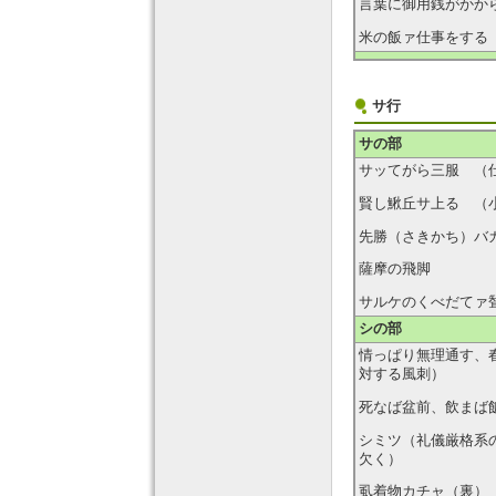
言葉に御用銭がかか
米の飯ァ仕事をする
サ行
サの部
サッてがら三服 （
賢し鰍丘サ上る （
先勝（さきかち）バ
薩摩の飛脚
サルケのくべだてァ
シの部
情っぱり無理通す、
対する風刺）
死なば盆前、飲まば
シミツ（礼儀厳格系
欠く）
虱着物カチャ（裏）