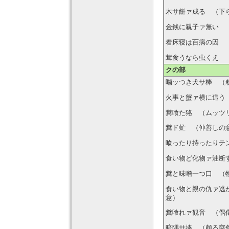
木サ餅ァ成る （下
金銭に親子ァ無い 
着床寝は百病の因
茸食うなら虫くえ 
クの部
噛ッつき犬サ棒 （
火事と蟹ァ横に這う
糞喰た狢 （ムッツ
糞ド虻 （仲善しの
喰ったり持ったりテ
食い物ど化物ァ油断
糞と味噌一つ口 （
食い物と親の仇ァ逃
意）
糞喰れァ観音 （偶
暗隅サ捧 （頗る突