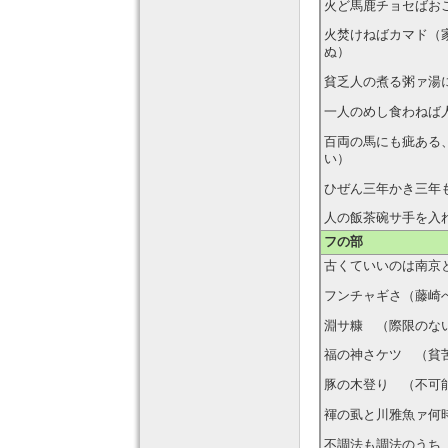
火ど馬鹿チョセばお
火焚けねばカマド（
ぬ）
貧乏人の煮る粥ァ湯
一人のめし食わねば
百両の馬にも疵ある
い）
ひぜん三年かき三年
人の飯茶碗サ手を入
フの部
古くていいのは南京
フンチャギさ（藤崎
淵サ糠 （際限のな
福の神さケツ （貧
豚の木登り （不可
褌の虱と川雅魚ァ何
不調法も調法のうち