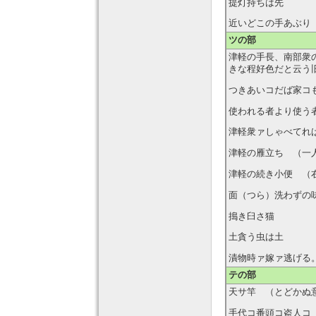
提灯持ちは先
近いどこの手あぶり
ツの部
津軽の手長、南部衆
きな程好色だと云う
つきあいコだば家コ
使われる者より使う
津軽衆ァしゃべてれ
津軽の雁立ち （一
津軽の続き小便 （
面（つら）洗わずの
搗き臼さ猫
土貪う虫は土
漬物時ァ嫁ァ逃げる
テの部
天サ竿 （とどかぬ
手代コ番頭コ盗人コ