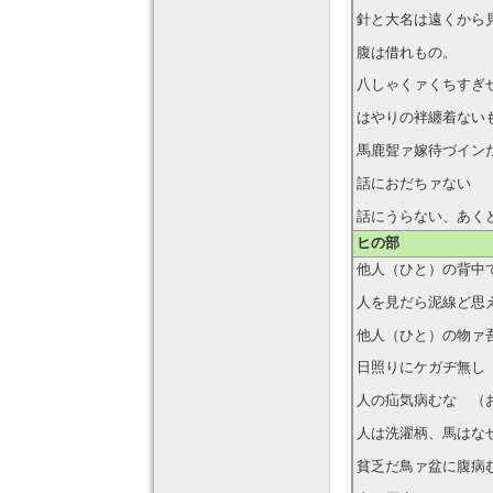
針と大名は遠くから
腹は借れもの。
八しゃくァくちすぎ
はやりの袢纏着ない
馬鹿聟ァ嫁待づイン
話におだちァない
話にうらない、あく
ヒの部
他人（ひと）の背中
人を見だら泥線ど思
他人（ひと）の物ァ
日照りにケガヂ無し
人の疝気病むな （
人は洗濯柄、馬はな
貧乏だ鳥ァ盆に腹病