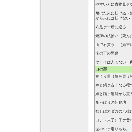
やすい人に青物見せ
焼ばた火に転げぬ（
から火には転げない
八足ァ一所に返る 
焼跡の杭拾い（死ん
山で石貰う （始末
柳の下の黒鰌
ヤトイは人でない、
ヨの部
嫁より舅（嫁を貰う
嫁と鍋ァ古くなる程
嫁と猫ァ近所から貰
夜っぱりの朝寝坊 
欲せばオダガの爪抜
ヨデ（末子）子ァ昔
世の中ァ廻りもち。