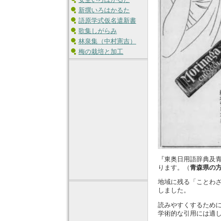
新撰いろはかるた
語原学式仮名遣新書
歌集しがらみ
林泉集（中村憲吉）
梅の栽培と加工
『東奥日用語辞典及
ります。（
青森県の
地域に残る「ことわ
しました。
読みやすくするため
学術的な引用には適