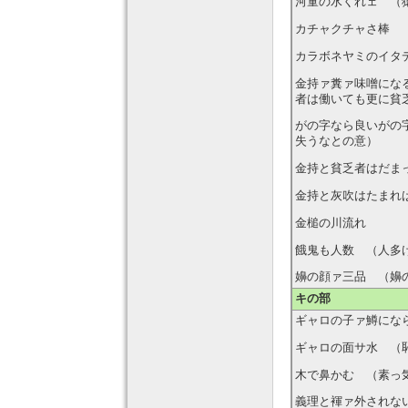
河童の水くれェ （
カチャクチャさ棒 
カラボネヤミのイタ
金持ァ糞ァ味噌にな
者は働いても更に貧
がの字なら良いがの
失うなとの意）
金持と貧乏者はだま
金持と灰吹はたまれ
金槌の川流れ
餓鬼も人数 （人多
嬶の顔ァ三品 （嬶
キの部
ギャロの子ァ鱒にな
ギャロの面サ水 （
木で鼻かむ （素っ
義理と褌ァ外されな