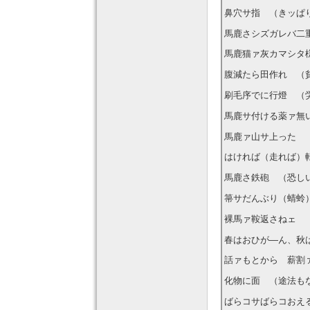
鼻穴サ指 （きッぱ
馬鹿さシズガレバ二
馬鹿猫ァ灰カマシタ
腹減たら田作れ （
刷毛序でに行燈 （
馬鹿サ付ける薬ァ無
馬鹿ァ山サ上った 
はければ（走れば）
馬鹿さ鉄砲 （恐し
箒サだんぶり（蜻蛉
裸馬ァ鞍返さねェ 
春はおひが―ん、秋
話ァもとから 薪割
化物に面 （途法も
ばらコサばらコおえ