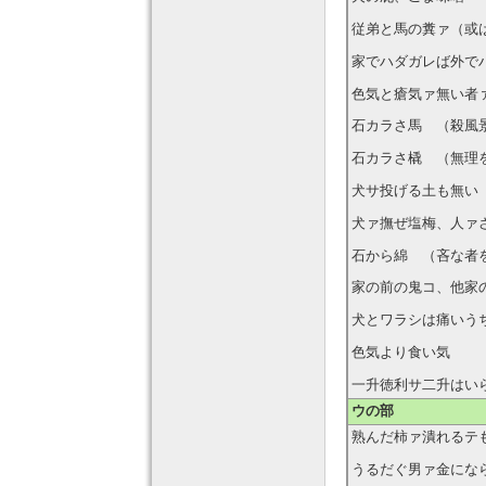
従弟と馬の糞ァ（或
家でハダガレば外で
色気と瘡気ァ無い者
石カラさ馬 （殺風
石カラさ橇 （無理
犬サ投げる土も無い
犬ァ撫ぜ塩梅、人ァ
石から綿 （吝な者
家の前の鬼コ、他家
犬とワラシは痛いう
色気より食い気
一升徳利サ二升はい
ウの部
熟んだ柿ァ潰れるテ
うるだぐ男ァ金にな