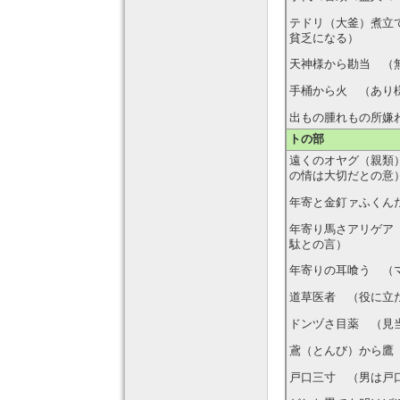
テドリ（大釜）煮立
貧乏になる）
天神様から勘当 （
手桶から火 （あり
出もの腫れもの所嫌
トの部
遠くのオヤグ（親類
の情は大切だとの意
年寄と金釘ァふくん
年寄り馬さアリゲア
駄との言）
年寄りの耳喰う （
道草医者 （役に立
ドンヅさ目薬 （見
鳶（とんび）から鷹
戸口三寸 （男は戸