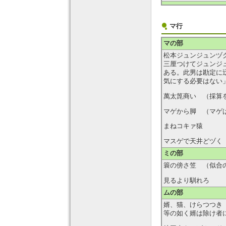
マ行
マの部
松本ジュンジュンヅ
三厘つけてジュンジ
ある。此男は勘定に
気にする必要はない
萬太箆商い （採算
マゲから脚 （マゲ
まねコキァ猿
マスゲで天井どヅく
ミの部
簑の傍さ笠 （似合
見るより馴れろ
ムの部
婿、猫、けらつつき
等の如く婿は除け者