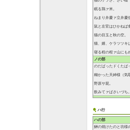
猫のケツさ、さい槌
眠る鶏ァ米。
ねまり弁慶ァ立弁慶
鼠と左官はひかねば
猫の目玉と秋の空。
猫、婿、ケラツツキ
寝る程の程ァ山にも
ノの部
のだばったドくたば
糊かった天紳様（気
野原サ屁。
飲みてァばさいづち
ハ行
ハの部
鰰の焼けたのと坊様