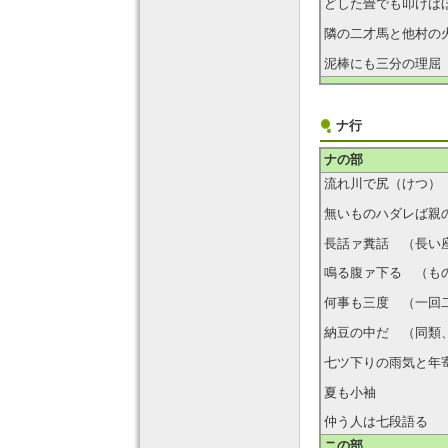
どした畳でも叩けば
隣の二才馬と他村の
泥棒にも三分の理屈
ナ行
ナの部
流れ川で尻（けつ）
無いものハダレば親
長話ァ糞話 （長い
鳴る腹ァ下る （も
何事も三度 （一回
納豆の中だ （同類
七ツ下りの雨気と年
夏も小袖
仲う人は七段語る 
ニの部