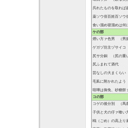
呉れたものを取れば
薬ソウ倍百姓百ソウ
食い溜め寝溜めは何
ケの部
煙い方ァ色男 （男
ゲガヅ坊主ヅサイコ
尻サ分銅 （尻の重
尻ふまれて酒代
芸なしの大まくらい
毛虱に附かれたよう
喧嘩は御免、砂糖餅
コの部
コゲの後分別 （馬
子供と犬の仔ァ喰い
鴎（ごめ）の高上り