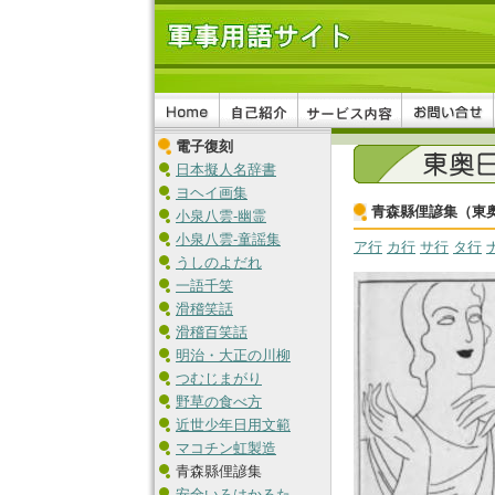
電子復刻
日本擬人名辞書
ヨヘイ画集
青森縣俚諺集（東
小泉八雲-幽霊
小泉八雲-童謡集
ア行
カ行
サ行
タ行
うしのよだれ
一語千笑
滑稽笑話
滑稽百笑話
明治・大正の川柳
つむじまがり
野草の食べ方
近世少年日用文範
マコチン虹製造
青森縣俚諺集
安全いろはかるた