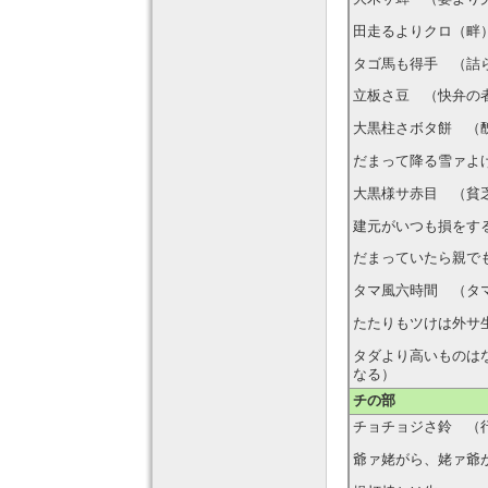
田走るよりクロ（畔
タゴ馬も得手 （詰
立板さ豆 （快弁の
大黒柱さボタ餅 （
だまって降る雪ァよ
大黒様サ赤目 （貧
建元がいつも損をす
だまっていたら親で
タマ風六時間 （タ
たたりもツけは外サ
タダより高いものは
なる）
チの部
チョチョジさ鈴 （
爺ァ姥がら、姥ァ爺