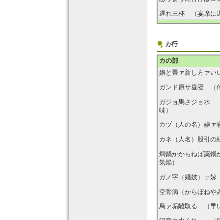
遅れ三杯 （宴席に
カ行
カの部
嬶と畳ァ新し方ァい
ガンド原サ昼寝 （
ガジョ馬さジョ水 
味）
カヅ（人の名）嬶ァ
カネ（人名）股引の
燗鍋かからねば薬鍋
気焔）
ガノ字（娼妓）ァ嫁
空骨病（からぼねや
烏ァ垢離取る （早