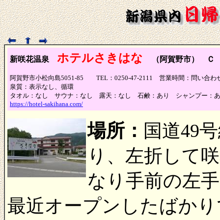
ホテルさきはな
新咲花温泉
（阿賀野市） Ｃ
阿賀野市小松向島5051-85 TEL：0250-47-2111 営業時間：問い
泉質：表示なし、循環
タオル：なし サウナ：なし 露天：なし 石鹸：あり シャンプー：
https://hotel-sakihana.com/
場所：
国道49
り、左折して咲
なり手前の左
最近オープンしたばかり