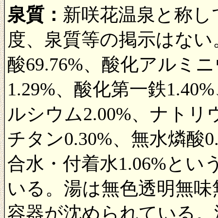
泉質：
新咲花温泉と称し
度、泉質等の掲示はない
酸69.76%、酸化アルミニ
1.29%、酸化第一鉄1.4
ルシウム2.00%、ナトリウ
チタン0.30%、無水燐酸0
合水・付着水1.06%と
いる。湯は無色透明無味
容器が沈められている。