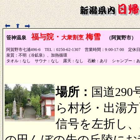
福与院・
梅雪
大衆割烹
笹神温泉
（阿賀野市）
阿賀野市七浦496-6 TEL：0250-62-1307 営業時間：9:00-17:00 
泉質：不明（冷鉱泉）、加熱循環
タオル：なし サウナ：なし 露天：なし 石鹸：あり シャンプー：
場所：
国道29
ら村杉・出湯方
信号を左折し、
の田んぼの先の丘陵にお