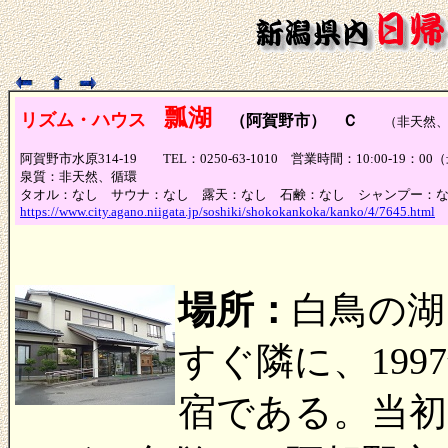
瓢湖
リズム・ハウス
（阿賀野市） Ｃ
（非天然、浴
阿賀野市水原314-19 TEL：0250-63-1010 営業時間：10:00-19
泉質：非天然、循環
タオル：なし サウナ：なし 露天：なし 石鹸：なし シャンプー：
https://www.city.agano.niigata.jp/soshiki/shokokankoka/kanko/4/7645.html
場所：
白鳥の湖
すぐ隣に、199
宿である。当初