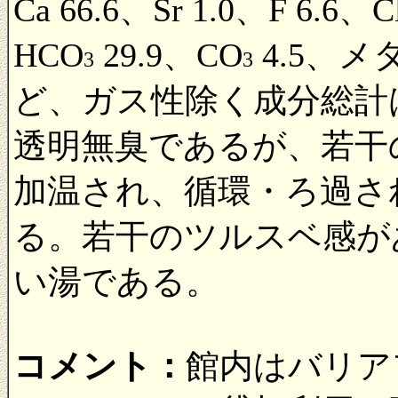
Ca 66.6、Sr 1.0、F 6.6、C
HCO
29.9、CO
4.5、メタ
3
3
ど、ガス性除く成分総計は1
透明無臭であるが、若干
加温され、循環・ろ過さ
る。若干のツルスベ感が
い湯である。
コメント：
館内はバリア