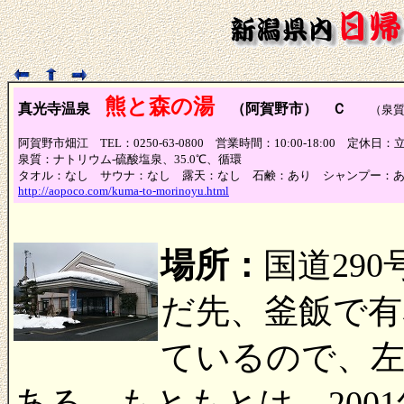
熊と森の湯
真光寺温泉
（阿賀野市） Ｃ
（泉質Ｃ
阿賀野市畑江 TEL：0250-63-0800 営業時間：10:00-18:00 定
泉質：ナトリウム-硫酸塩泉、35.0℃、循環
タオル：なし サウナ：なし 露天：なし 石鹸：あり シャンプー：
http://aopoco.com/kuma-to-morinoyu.html
場所：
国道29
だ先、釜飯で有
ているので、
ある。もともとは、200