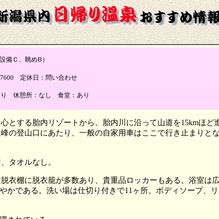
設備Ｃ、眺めB）
0-17600 定休日：問い合わせ
あり 休憩所：なし 食堂：あり
心とする胎内リゾートから、胎内川に沿って山道を15kmほ
連峰の登山口にあたり、一般の自家用車はここで行き止まりと
0円、タオルなし。
は脱衣棚に脱衣籠が多数あり、貴重品ロッカーもある。浴室は
やかである。洗い場は仕切り付きで11ヶ所。ボディソープ、