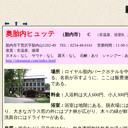
奥胎内ヒュッテ
（胎内市） C
（非温泉、浴室B、
胎内市下荒沢字胎内山1202-49 TEL：0254-48-0161 営業時間：11:0
泉質：非温泉、循環
タオル：なし サウナ：なし 露天：なし 石鹸：あり シャンプー：
http://okutainai.com/index.html
場所：
ロイヤル胎内パークホテルを中
る。名前が示すように、ここは飯豊
である。
料金：
入浴料は大人600円、小人30
浴室：
浴室は地階にある。脱衣場に
り、大きなガラス窓の外にはブナ林が広がり、木々の緑が鮮
洗面台にはドライヤーがある。