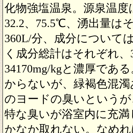
化物強塩温泉。源泉温度はそ
32.2、75.5℃、湧出量は
360L/分、成分について
く成分総計はそれぞれ、3287
34170mg/kgと濃厚
からないが、緑褐色混濁
のヨードの臭いというが
特な臭いが浴室内に充満
かなか取れない。なめれ