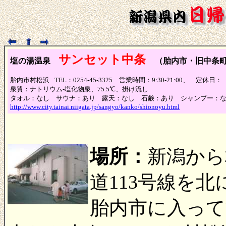
サンセット中条
塩の湯温泉
（胎内市・旧中条
胎内市村松浜
TEL：0254-45-3325 営業時間：9:30-21:00、 
泉質：ナトリウム-塩化物泉、75.5℃、掛け流し
タオル：なし サウナ：あり 露天：なし 石鹸：あり シャンプー：
http://www.city.tainai.niigata.jp/sangyo/kanko/shionoyu.html
場所：
新潟から
道113号線を
胎内市に入って