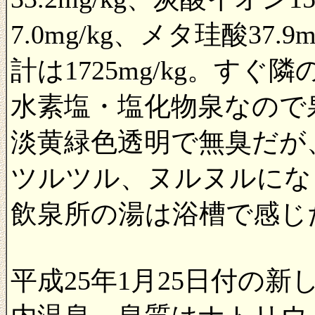
7.0mg/kg、メタ珪酸37
計は1725mg/kg。す
水素塩・塩化物泉なので
淡黄緑色透明で無臭だが
ツルツル、ヌルヌルにな
飲泉所の湯は浴槽で感じ
平成25年1月25日付の