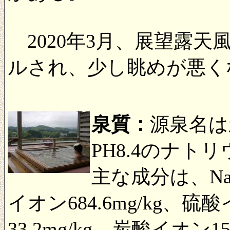
2020年3月、展望露天
ルされ、少し眺めが悪くなっ
泉質：
源泉名は
PH8.4のナト
主な成分は、Naイ
イオン684.6mg/kg、硫酸
33.2mg/kg、炭酸イオン1