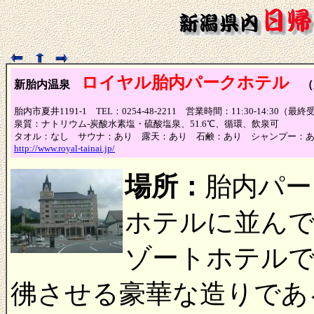
ロイヤル胎内パークホテル
新胎内温泉
胎内市夏井1191-1 TEL：0254-48-2211 営業時間：11:30-14:
泉質：ナトリウム-炭酸水素塩・硫酸塩泉、51.6℃、循環、飲泉可
タオル：なし サウナ：あり 露天：あり 石鹸：あり シャンプー：
http://www.royal-tainai.jp/
場所：
胎内パー
ホテルに並んで
ゾートホテル
彿させる豪華な造りであ