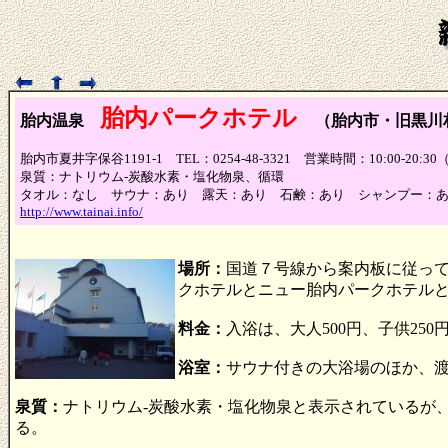
胎内パークホテル
胎内温泉
（胎内市・旧黒川
胎内市夏井字保谷1191-1 TEL：0254-48-3321 営業時間：10:00-2
泉質：ナトリウム-炭酸水素・塩化物泉、循環
タオル：なし サウナ：あり 露天：あり 石鹸：あり シャンプー：
http://www.tainai.info/
場所：
国道７号線から案内板に従って
クホテルとニュー胎内パークホテル
料金：
入浴は、大人500円、子供25
浴室：
サウナ付きの大浴場のほか、
泉質：
ナトリウム-炭酸水素・塩化物泉と表示されているが
る。