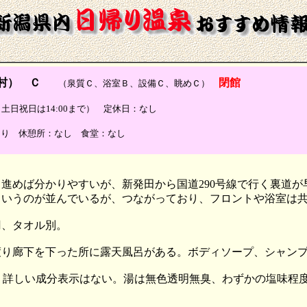
村） Ｃ
閉館
（泉質Ｃ、浴室Ｂ、設備Ｃ、眺めＣ）
0:30（土日祝日は14:00まで） 定休日：なし
あり 休憩所：なし 食堂：なし
進めば分かりやすいが、新発田から国道290号線で行く裏道
というのが並んでいるが、つながっており、フロントや浴室は
0円、タオル別。
渡り廊下を下った所に露天風呂がある。ボディソープ、シャン
、詳しい成分表示はない。湯は無色透明無臭、わずかの塩味程