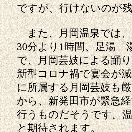
ですが、行けないのが
また、月岡温泉では、1
30分より1時間、足湯
で、月岡芸妓による踊
新型コロナ禍で宴会が減
に所属する月岡芸妓も
から、新発田市が緊急経
行うものだそうです。
と期待されます。