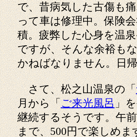
で、昔病気した古傷も痛
って車は修理中。保険会
積。疲弊した心身を温泉
ですが、そんな余裕も
かねばなりません。日
さて、松之山温泉の「
月から「
ご来光風呂
」を
継続するそうです。午前
まで、500円で楽しめ