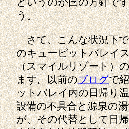
というのが国の方針です
う。
さて、こんな状況下で
のキューピットバレイス
（スマイルリゾート）の
ます。以前の
ブログ
で
ットバレイ内の日帰り温
設備の不具合と源泉の湯
が、その代替として日