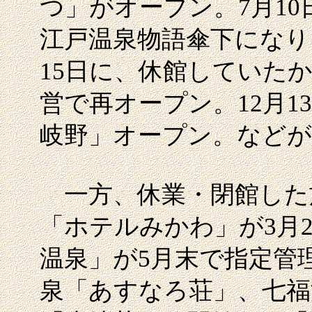
つ」がオープン。7月1
江戸温泉物語傘下になり
15日に、休館していた
営で再オープン。12月
岐野」オープン。など
一方、休業・閉館した
「ホテルみかわ」が3月
温泉」が5月末で指定管
泉「あすなろ荘」、七福