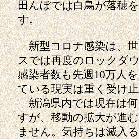
田んぼでは白鳥が落穂
す。
新型コロナ感染は、世
スでは再度のロックダ
感染者数も先週10万人
ている現実は重く受け
新潟県内では現在は何
すが、移動の拡大が進
ません。気持ちは滅入