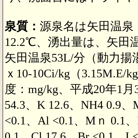
泉質：
源泉名は矢田温泉
12.2℃、湧出量は、矢田
矢田温泉53L/分（動力揚湯
ｘ10-10Ci/kg（3.15
度：mg/kg、平成20年1月3
54.3、K 12.6、NH4 0.9、M
<0.1、Al <0.1、Mｎ 0.1、Fe
0.1、Cl 17.6、Br <0.1、I