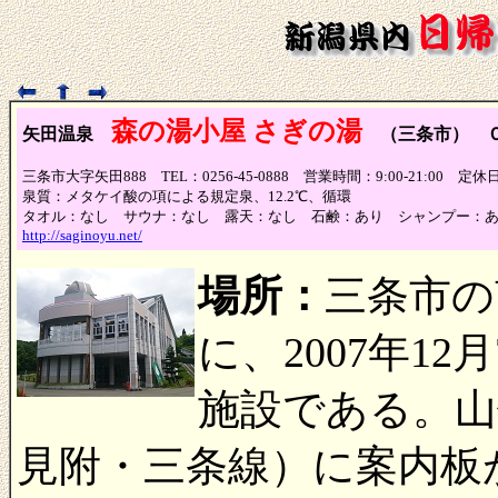
森の湯小屋 さぎの湯
矢田温泉
（三条市） 
三条市大字矢田888 TEL：0256-45-0888 営業時間：9:00-21:0
泉質：メタケイ酸の項による規定泉、12.2℃、循環
タオル：なし サウナ：なし 露天：なし 石鹸：あり シャンプー：
http://saginoyu.net/
場所：
三条市の
に、2007年1
施設である。山
見附・三条線）に案内板