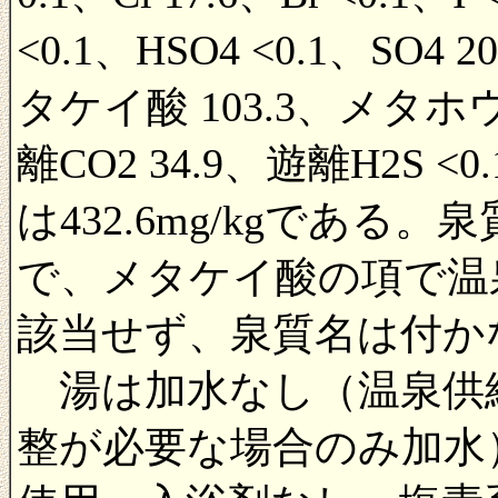
<0.1、HSO4 <0.1、SO4 2
タケイ酸 103.3、メタホウ
離CO2 34.9、遊離H2S
は432.6mg/kgであ
で、メタケイ酸の項で温
該当せず、泉質名は付か
湯は加水なし（温泉供
整が必要な場合のみ加水