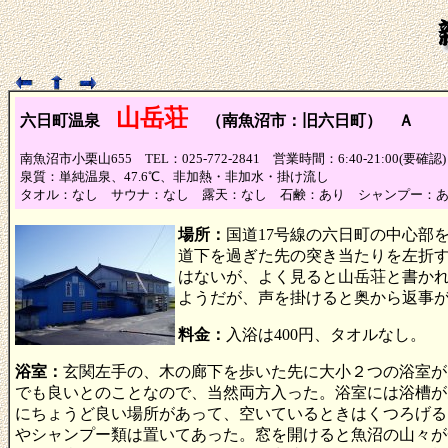
山岳荘
六日町温泉
（南魚沼市：旧六日町） Ａ
（泉
南魚沼市小栗山655 TEL：025-772-2841 営業時間：6:40-21:00(要
泉質：単純温泉、47.6℃、非加熱・非加水・掛け流し
タオル：なし サウナ：なし 露天：なし 石鹸：あり シャンプー：
場所：
国道17号線の六日町の中心部
道下を過ぎた先の突き当たりを左折
はないが、よく見ると山岳荘と書か
ようだが、声を掛けると奥から返事
料金：
入浴は400円、タオルなし。
浴室：
玄関左手の、木の廊下を歩いた先に大小２つの浴室が
でも良いとのことなので、当然両方入った。浴室には浴槽が
にちょうど良い場所があって、空いているときはくつろげる
やシャンプー類は置いてあった。窓を開けると魚沼の山々が