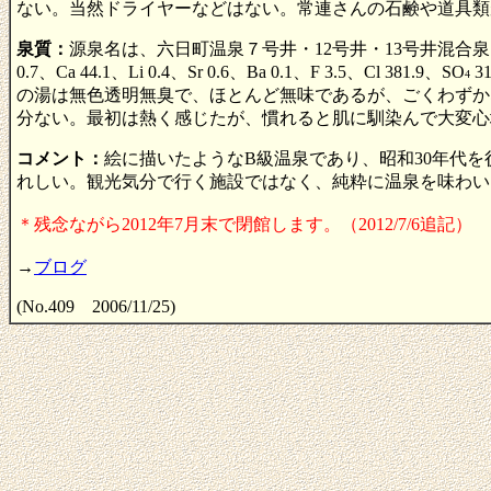
ない。当然ドライヤーなどはない。常連さんの石鹸や道具類
泉質：
源泉名は、六日町温泉７号井・12号井・13号井混合泉。泉質
0.7、Ca 44.1、Li 0.4、Sr 0.6、Ba 0.1、F 3.5、Cl 381.9、SO
3
4
の湯は無色透明無臭で、ほとんど無味であるが、ごくわずか
分ない。最初は熱く感じたが、慣れると肌に馴染んで大変心
コメント：
絵に描いたようなB級温泉であり、昭和30年代
れしい。観光気分で行く施設ではなく、純粋に温泉を味わい
＊残念ながら2012年7月末で閉館します。（2012/7/6追記）
→
ブログ
(No.409 2006/11/25)