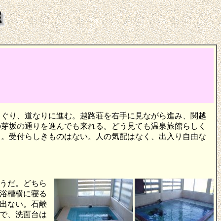
くぐり、道なりに進む。越路荘を右手に見ながら進み、関越
の芽坂の通りを進んでも来れる。どう見ても温泉旅館らしく
る。受付らしきものはない。人の気配はなく、出入り自由な
うだ。どちら
浴槽横に寝る
出ない。石鹸
で、洗面台は