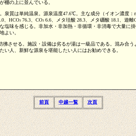
が棚の上に並んでいる。
は単純温泉。源泉温度47.6℃。主な成分（イオン濃度：mg/kg、平成
1.0、HCO
76.3、CO
6.6、メタ珪酸 28.3、メタ硼酸 18.1、遊離
3
3
な塩味を感じる。非加水・非加熱・非循環・非消毒で大量に掛
地よい。
を彷彿させる。施設・設備は劣るが湯は一級品である。混み合
たい人、新鮮な源泉を堪能したい人にはお勧めできる。
前頁
中越一覧
次頁