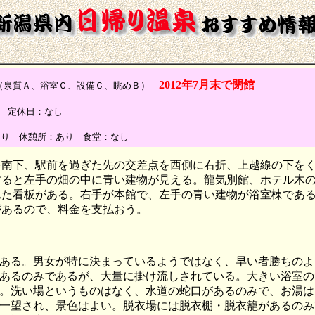
2012年7月末で閉館
質Ａ、浴室Ｃ、設備Ｃ、眺めＢ）
確認) 定休日：なし
あり 休憩所：あり 食堂：なし
を南下、駅前を過ぎた先の交差点を西側に右折、上越線の下を
すると左手の畑の中に青い建物が見える。龍気別館、ホテル木
れた看板がある。右手が本館で、左手の青い建物が浴室棟であ
があるので、料金を支払おう。
ある。男女が特に決まっているようではなく、早い者勝ちのよ
あるのみであるが、大量に掛け流しされている。大きい浴室の
。洗い場というものはなく、水道の蛇口があるのみで、お湯は
一望され、景色はよい。脱衣場には脱衣棚・脱衣籠があるのみ