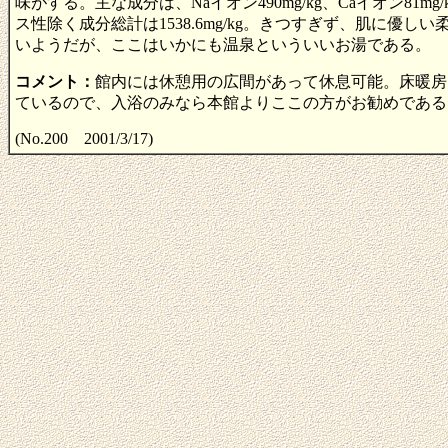
味がする。主な成分は、Naイオン490mg/kg、Caイオン81mg/kg
ス性除く成分総計は1538.6mg/kg。きつすぎず、肌
いようだが、ここはいかにも温泉といういいお湯である。
コメント：
館内には休憩用の広間があって休息可能。床暖房
ているので、入浴のみなら本館よりここの方がお勧めである
(No.200 2001/3/17)