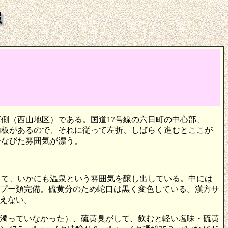
側（西山地区）である。国道17号線の六日町の中心部、
内板があるので、それに従って左折、しばらく進むとここが
ひなびた雰囲気が漂う。
して、いかにも温泉という雰囲気を醸し出している。中には
プー類完備。硫黄分のため蛇口は黒く変色している。漢方サ
えない。
が濁っていなかった）、硫黄臭がして、飲むと軽い塩味・硫黄