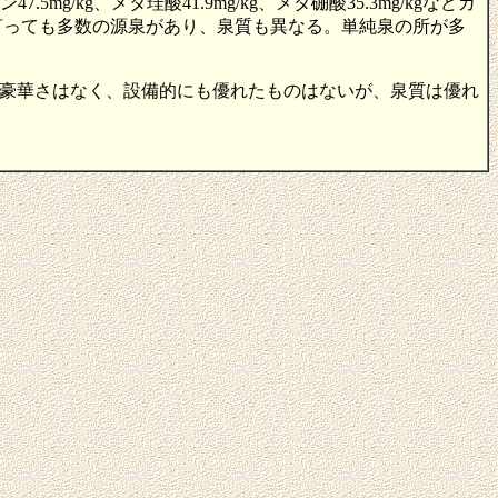
.5mg/kg、メタ珪酸41.9mg/kg、メタ硼酸35.3mg/kgなどガ
泉と言っても多数の源泉があり、泉質も異なる。単純泉の所が多
豪華さはなく、設備的にも優れたものはないが、泉質は優れ