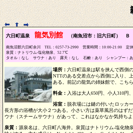
龍気別館
六日町温泉
（南魚沼市：旧六日町） Ｂ
南魚沼郡六日町余川 TEL：0257-73-2990 営業時間：10:00-21:00 
泉質：ナトリウム-塩化物泉、52.7℃
タオル：なし サウナ：あり 露天：なし 石鹸：あり シャンプー：
場所：
六日町温泉は駅を挟んで西側の
NTTのある交差点から西側に入り、
ある。前記の龍気の姉妹館で、こち
料金：
入浴は大人650円、小人31
浴室：
脱衣場には鍵の付いたロッカ
長方形の浴槽が大小２つある。小さい方は薬草風呂のはずだ
ウナ（スチームサウナ）があって、これはなかなか気持ちよ
泉質：
源泉名は、六日町八海井。泉質はナトリウム-塩化物