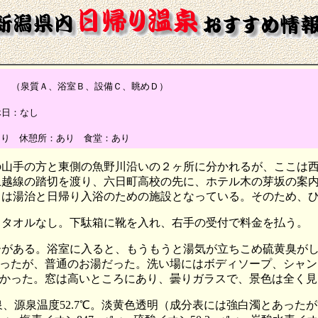
（泉質Ａ、浴室Ｂ、設備Ｃ、眺めＤ）
定休日：なし
あり 休憩所：あり 食堂：あり
山手の方と東側の魚野川沿いの２ヶ所に分かれるが、ここは西
上越線の踏切を渡り、六日町高校の先に、ホテル木の芽坂の案
らは湯治と日帰り入浴のための施設となっている。そのため、
0円、タオルなし。下駄箱に靴を入れ、右手の受付で料金を払う。
ーがある。浴室に入ると、もうもうと湯気が立ちこめ硫黄臭が
ったが、普通のお湯だった。洗い場にはボディソープ、シャン
かった。窓は高いところにあり、曇りガラスで、景色は全く見
泉、源泉温度52.7℃。淡黄色透明（成分表には強白濁とあった