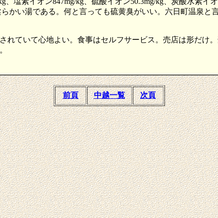
、塩素イオン847mg/kg、硫酸イオン50.3mg/kg、炭酸水素イオン47
に優しい柔らかい湯である。何と言っても硫黄臭がいい。六日町温
されていて心地よい。食事はセルフサービス。売店は形だけ。
。
前頁
中越一覧
次頁