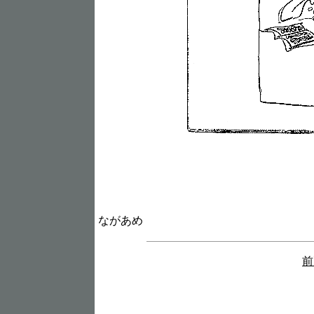
ながあめ
前