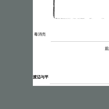
毒消売
前
渡辺与平