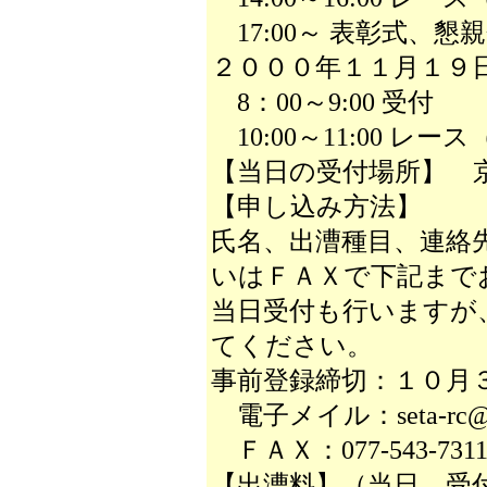
17:00～ 表彰式、懇
２０００年１１月１９
8：00～9:00 受付
10:00～11:00 レ
【当日の受付場所】 
【申し込み方法】
氏名、出漕種目、連絡
いはＦＡＸで下記まで
当日受付も行いますが
てください。
事前登録締切：１０月
電子メイル：seta-rc@mbd
ＦＡＸ：077-543-731
【出漕料】（当日、受