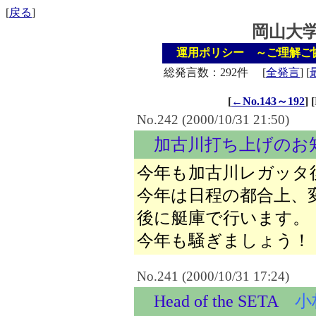
[
戻る
]
岡山大
運用ポリシー ～ご理解ご
総発言数：292件
[
全発言
]
[
[
←No.143～192
]
[
No.242 (2000/10/31 21:50)
加古川打ち上げのお
今年も加古川レガッタ
今年は日程の都合上、
後に艇庫で行います。
今年も騒ぎましょう！
No.241 (2000/10/31 17:24)
Head of the SETA
小