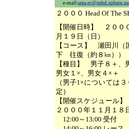
e-mail:
seta-rc@mbd.sphere.ne
２０００ Head Of The
【開催日時】 ２００
月１９日（日）
【コース】 瀬田川（
下 往復（約８㎞））
【種目】 男子８＋、
男女１×、男女４×＋
（男子1×については
定）
【開催スケジュール】
２０００年１１月１８
12:00～13:00 受付
14:00～16:00 レ