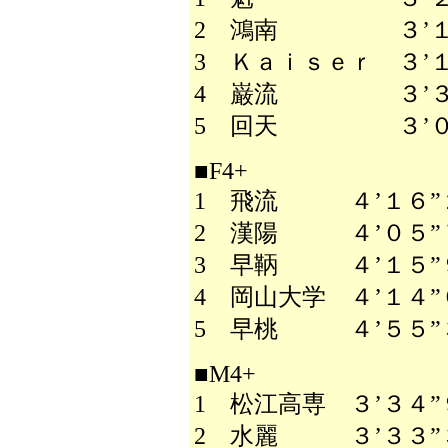
2 鴻南 ３’１７
3 Ｋａｉｓｅｒ ３’１
4 巌流 ３’３５
5 回天 ３’０８
■F4+
1 飛流 ４’１６”
2 漢陽 ４’０５”
3 早鞆 ４’１５”
4 岡山大学 ４’１４”
5 早桃 ４’５５”
■M4+
1 松江高専 ３’３４”
2 水麗 ３’３３”