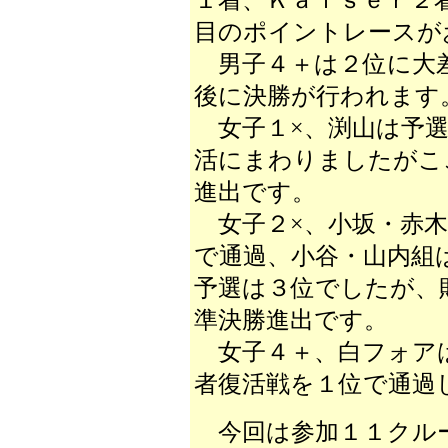
１着、Ｋａｉｓｅｒ２
目のポイントレースが
男子４＋は２位に大
後に決勝が行われます
女子１×、渕山は予選
活にまわりましたがこ
進出です。
女子２×、小坂・赤木
で通過、小谷・山内組
予選は３位でしたが、
準決勝進出です。
女子４＋、白フォアは
者復活戦を１位で通過
今回は参加１１クル