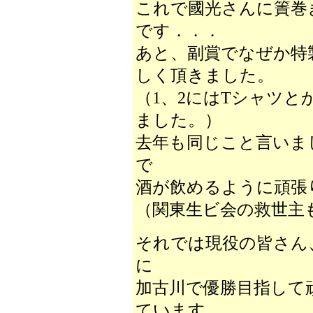
これで國光さんに簀巻
です．．．
あと、副賞でなぜか特
しく頂きました。
（1、2にはTシャツ
ました。）
去年も同じこと言いま
で
酒が飲めるように頑張
（関東生ビ会の救世主
それでは現役の皆さん
に
加古川で優勝目指して
ています。