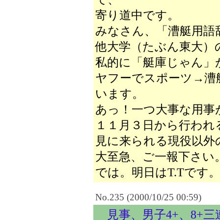
寄り道中です。
みなさん、「漕艇用語
他大学（たぶん東大）
私的に「艇庫じゃん」
ヤフーでスポーツ→漕
います。
あっ！一つ大事な用事
１１月３日から行われ
見に来られる現役以外
大至急、ご一報下さい
では。明日はT.Tです
No.235 (2000/10/25 00:59)
見事、男子4+、8+三連