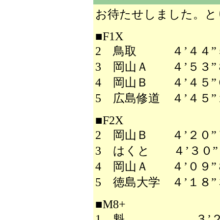
お待たせしました。と
■F1X
2 鳥取 ４’４４”
3 岡山Ａ ４’５３”
4 岡山Ｂ ４’４５”
5 広島修道 ４’４５”
■F2X
2 岡山Ｂ ４’２０”
3 はくと ４’３０”
4 岡山Ａ ４’０９”
5 徳島大学 ４’１８”
■M8+
1 魁 ３’２６