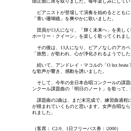
階正面に席を取りました。毎年楽しみにしてい
ピアニストが登場して演奏を始めるとともに、
「青い珊瑚礁」を爽やかに歌いました。
団員が13人になり、「輝く未来へ」を美しく
ホーリー・クイーン」を楽しく歌ってくれまし
その後は、13人になり、ピアノなしのアカペ
「旅愁」が歌われ、心が浄化されるようでした
続いて、アンドレイ・マコルの「O lux beata
な歌声が響き、感動を誘いました。
そして、今年の全日本合唱コンクールの課題曲
ンクール課題曲の「明日のノート」を歌って、
課題曲の2曲は、まだ未完成で、練習曲過程
が積まれていくものと思います。女声合唱なら
れました。
（客席： C2-9、1日フリーパス券：\2000）