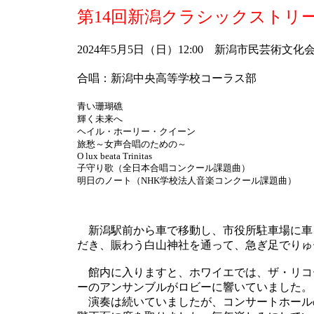
第14回新潟クラシックストリ
2024年5月5日（日）12:00 新潟市民芸術文
合唱：新潟中央高等学校コーラス部
青い珊瑚礁
輝く未来へ
ヘイル・ホーリー・クイーン
旅愁～女声合唱のための～
O lux beata Trinitas
子守り歌（全日本合唱コンクール課題曲）
明日のノート（NHK学校法人音楽コンクール課題曲）
新潟駅前から車で移動し、市役所駐車場に車
だき、賑わう白山神社を通って、急ぎ足でりゅ
館内に入りますと、ホワイエでは、ザ・リコ
ーのアンサンブルがロビーに響いていました。
演奏は続いていましたが、コンサートホール