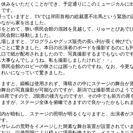
、休みをいただくことができ、予定通りにこのミュージカルに
とです。
っていますと、TVでは岸田首相の総裁選不出馬という緊急の
いながら家を出ました。
をとめて、狭い県民会館の混雑を見越して、りゅーとぴあで
県民会館に移動しました。
場しますと、プログラムやグッズ販売の長い列が長く伸びて
いことに驚きました。本日の出演者のボードを撮影するのにも
入口で紙が配布されましたので、写真撮影するまでもないので
も大事なんでしょうね。私も撮影しましたけれど・・。
県民会館のロビーの狭さには困ったものですね。なお、今更
きれいになっていて驚きました。
ますと、緞帳は使用されず、薄暗さの中にステージの舞台が
の舞台の写真撮影が可能なのですが、新潟では撮影禁止のよう
B席ですので、2階席の後方なのですが、その中でも前方の席
りますが、ステージ全体を俯瞰できますので良かったかもしれ
内が暗転し、ステージの照明が明るくなりますと、出演者が
です。
サレムの荒野をイメージした簡素な舞台装置が設置されてい
ており、以後照明により様々に場面転換されて、イエス・キリス