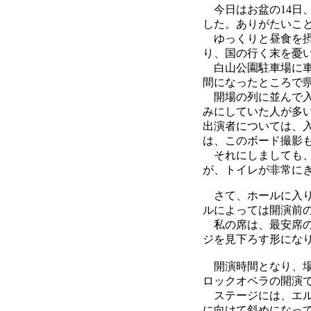
今日はお盆の14日
した。ありがたいこ
ゆっくりと昼食を摂
り、国の行く末を憂
白山公園駐車場に車
間になったところで
開場の列に並んで入
みにしていた人が多
出演者については、
は、このボード撮影
それにしましても、
が、トイレが非常に
さて、ホールに入り
ルによっては開演前
私の席は、最安席の
ジを見下ろす形にな
開演時間となり、場
ロックオペラの開演
ステージには、エル
に向けて斜めになっ