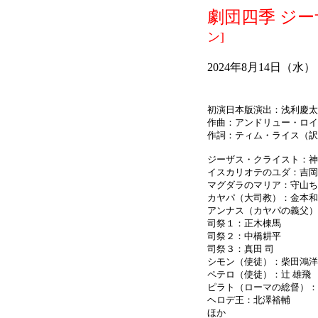
劇団四季 ジ
ン]
2024年8月14日（水）
初演日本版演出：浅利慶太
作曲：アンドリュー・ロイ
作詞：ティム・ライス（訳
ジーザス・クライスト：神
イスカリオテのユダ：吉岡
マグダラのマリア：守山ち
カヤパ（大司教）：金本和
アンナス（カヤパの義父）
司祭１：正木棟馬
司祭２：中橋耕平
司祭３：真田 司
シモン（使徒）：柴田鴻洋
ペテロ（使徒）：辻 雄飛
ピラト（ローマの総督）：
ヘロデ王：北澤裕輔
ほか