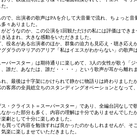
した。
ので、出演者の歌声はPAを介して大音量で流れ、ちょっと音
も多々ありました。
がどうなのか、この公演を1回観ただけの私には評価はできま
引き込まれ、大きな感動をいただきました。
、役名がある出演者のほか、群集の迫力も見応え・聴き応え
マグダラのマリアのアリア「私はイエスがわからない」の歌声
ーパースター」は期待通りに楽しめて、3人の女性が歌う「ジ
ト、誰だ、あなたは、誰だ・・・・」という歌声が耳から離れ
れ、最後は十字架にかけられて静かに物語りは終わりました
席の客席の全員総立ちのスタンディングオベーションとなって
。
ス・クライスト＝スーパースター」であり、全編台詞なしで
れなかった部分も多く、内容の理解は十分でありませんでした
音楽劇として十分に楽しめました。
も買って内容を勉強すれば良かったのかもしれませんが、そ
、気楽に楽しませていただきました。