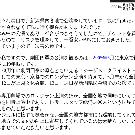
々な演目で、新潟県内各地で公演をしています。観に行きた
合が合わなくて観に行く機会がありませんでした。
み中の公演であり、都合がつきそうでしたので、チケットを
ったので、リスク管理をして、一番安いB席にしておきました。
していますので、次善の策です。
私ですので、劇団四季の公演を観るのは、
2005年5月
に東京で
に19年振りです。
70周年の劇団四季の原点ともいえる「ジーザス・クライスト
としての東京・京都でのロングラン公演を終えて、6月末から
12日が上越文化会館、13日・14日が新潟県民会館での公演で
。
専用劇場でのロングラン上演のほか、全国各地で同時にいく
演を同時上演中であり、俳優・スタッフ総勢1400人という世界
たものだと思います。
ジカルに接する機会がない全国の地方都市にも巡業してくれ
、地方での文化の向上に寄与してくれているのは素晴らしいこ
しませていただきたいと思います。