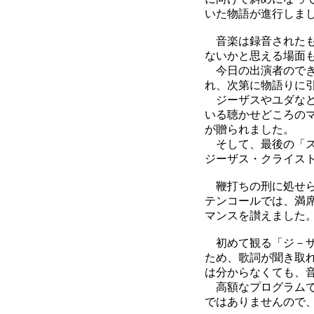
いた物語が進行しま
音楽は録音されたも
ないかと思える場面
今日の出演者のでき
れ、次第に物語りに
ジーザスやユダなど
いる聴かせどころの
が贈られました。
そして、最後の「ス
ジーザス・クライス
鞭打ちの刑に処せら
テンコールでは、満
マンスを讃えました
初めて観る「ジ－ザ
ため、歌詞が聞き取
は分からなくても、
高額なプログラムで
ではありませんので