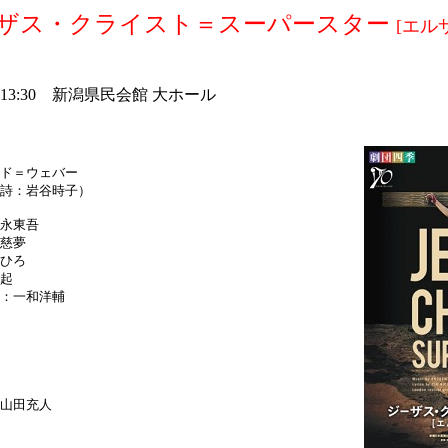
ーザス・クライスト＝スーパースター
[エル
 13:30 新潟県民会館 大ホール
ド＝ウェバー
詩：岩谷時子）
永東吾
慈夢
ひろ
起
：一和洋輔
山田充人