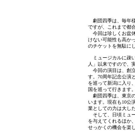
劇団四季は、毎年様
ですが、これまで都
今回は珍しくお盆休
けない可能性も高か
のチケットを無駄に
ミュージカルに疎い
人」以来ですので、実
今回の演目は、創立
す。70周年記念公演
を巡って新潟に入り、
国を巡って行きます
劇団四季は、東京の
います。現在も10公
業としての力は大し
そして、日頃ミュー
を与えてくれるほか
せっかくの機会を楽