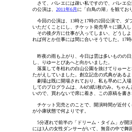
さて、バレエには疎い私ですので、バレエ公
の公演は、
2011年6月
に「白鳥の湖」を観ており
今回の公演は、13時と17時の2回公演で、ダ
いただくことにし、チケット発売早々に購入し
その後夕方に仕事が入ってしまい、どうしよう
れば何とか仕事には間に合いそうでした。17
昨夜の雨も上がり、今日は雲は多いものの日
し、りゆーとぴあへと向かいました。
落葉して冬枯れの白山公園を抜けてりゅーと
たがえしていました。創立記念の式典があるよ
劇場は既に開場されており、私も早めに入場
してのプログラムは、A4の紙1枚のみ。ちゃん
いので、買わないで席に着き、この原稿を書き
チケット完売とのことで、開演時間が近付く
が小康状態で何よりです。
5分遅れで前半の「ドリーム・タイム」が開
には3人の女性ダンサーがいて、無音の中で舞