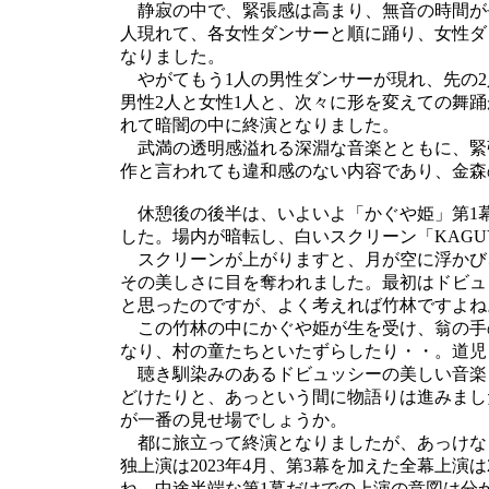
静寂の中で、緊張感は高まり、無音の時間が
人現れて、各女性ダンサーと順に踊り、女性ダ
なりました。
やがてもう1人の男性ダンサーが現れ、先の2
男性2人と女性1人と、次々に形を変えての舞
れて暗闇の中に終演となりました。
武満の透明感溢れる深淵な音楽とともに、緊張
作と言われても違和感のない内容であり、金森
休憩後の後半は、いよいよ「かぐや姫」第1
した。場内が暗転し、白いスクリーン「KAGU
スクリーンが上がりますと、月が空に浮かび、
その美しさに目を奪われました。最初はドビュ
と思ったのですが、よく考えれば竹林ですよね
この竹林の中にかぐや姫が生を受け、翁の手
なり、村の童たちといたずらしたり・・。道児
聴き馴染みのあるドビュッシーの美しい音楽
どけたりと、あっという間に物語りは進みまし
が一番の見せ場でしょうか。
都に旅立って終演となりましたが、あっけな
独上演は2023年4月、第3幕を加えた全幕上演
ね。中途半端な第1幕だけでの上演の意図は分