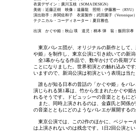
衣裳デザイン：廣川玉枝（SOMA DESIGN）
美術：近藤正樹 映像：遠藤龍 照明：伊藤雅一（RYU
演出助手：井関佐和子 衣裳製作：武田園子（Veronique
テクニカル・コーディネーター：夏目雅也
出演 かぐや姫：秋山 瑛 道児：柄本 弾 翁：飯田宗孝
東京バレエ団が、オリジナルの新作として、新
や姫」を制作し、東京公演に引き続いての新潟
全3幕からなる作品で、数年かけての長期プロ
ことになりました。世界初演との触れ込みですが
いますので、新潟公演は初演という表現は当た
誰もが知る日本の昔話の「かぐや姫」をバレ
演じられる第1幕は、竹から生まれたかぐや姫
れるそうです。ドビュッシーの音楽とともにど
また、同時上演されるのは、金森氏と関係が
の音楽とともにどのようなバレエが展開するの
東京公演では、この2作のほかに、ベジャー
は上演されないのは残念です。1日2回公演と