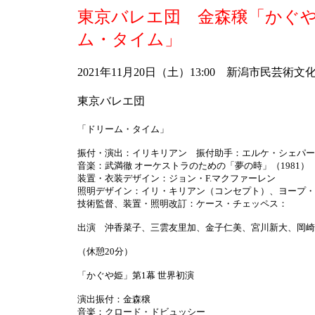
東京バレエ団 金森穣「かぐ
ム・タイム」
2021年11月20日（土）13:00 新潟市民芸術文
東京バレエ団
「ドリーム・タイム」
振付・演出：イリキリアン 振付助手：エルケ・シェパー
音楽：武満徹 オーケストラのための「夢の時」（1981）
装置・衣装デザイン：ジョン・F.マクファーレン
照明デザイン：イリ・キリアン（コンセプト）、ヨープ・
技術監督、装置・照明改訂：ケース・チェッペス：
出演 沖香菜子、三雲友里加、金子仁美、宮川新大、岡崎
（休憩20分）
「かぐや姫」第1幕 世界初演
演出振付：金森穣
音楽：クロード・ドビュッシー