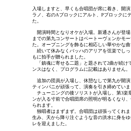
入場しますと、早くも合唱団が席に着き、開演
ラノ、右のAブロックにアルト、Pブロックに
た。
開演時間となりオケが入場。新通さんが登場
までの第九コンサートはベートーヴェンかモー
た。オープニングを飾るに相応しい華やかな曲
続いて休みなくバッハのアリアを弦楽でしっ
もに拍手が贈られました。
「鎮魂に寄せる二題」と題されて2曲が続け
ンスはなく、プログラムに記載はありません。
追加の団員が入場し、休憩なしで第九が開演し
ティンパニが頑張って、演奏を引き締めていま
チューニングの後ソリストが入場し、第3楽章
ンが入る寸前で合唱団席の照明が明るくなり、
られます。
独唱者はまずまず。合唱団は頑張ってくれま
生み、天から降り注ぐような音の洪水に身をゆ
レを迎えました。