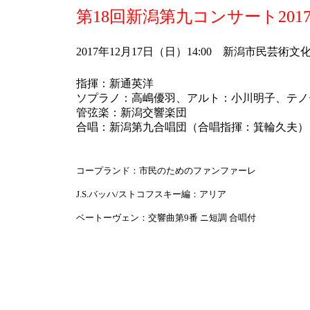
第18回新潟第九コンサート20
2017年12月17日（日）14:00 新潟市民芸術
指揮：新通英洋
ソプラノ：高嶋優羽、アルト：小川明子、テノ
管弦楽：新潟交響楽団
合唱：新潟第九合唱団（合唱指揮：箕輪久夫）
コープランド：市民のためのファンファーレ
J.S.バッハ/ストコフスキー編：アリア
ベートーヴェン：交響曲第9番 ニ短調 合唱付