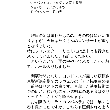
ショパン：コントルダンス 変ト長調
ショパン：子犬のワルツ
ドビュッシー：月の光
昨日の朝は晴れたものの、その後は冷たい雨
りますが、今日はたくさんのコンサートが重な
となりました。
特にプロジェクト・リュリには是非とも行きた
来てしまいました。お許しください。
ということで、雨の中やって来ましたが、駐
て、ホール入りしました。
開演時間となり、白いドレスが麗しい萩原さ
東響新潟定期でのラヴェルのピアノ協奏曲の演
前半はリストの曲です。卓越した演奏技術に
ジの広さ。粒だちの良い透明感のある音はクリ
とっても、さすがと唸らせます。
お馴染みの「ラ・カンパネラ」では、早くも
奏も良かったですが、こちらも圧倒されるよう