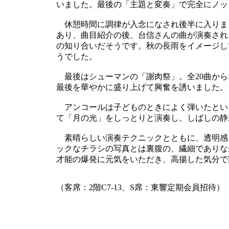
いました。最後の「主題と変奏」で完全にノッ
休憩時間に調律が入念になされ後半に入りま
あり、曲目紹介の後、台信さんの曲が演奏され
の知り合いだそうです。秋の長雨をイメージし
うでした。
最後はシューマンの「謝肉祭」。全20曲から
最後を華やかに盛り上げて興奮を誘いました。
アンコールは子どものときによく弾いたとい
て「月の光」をしっとりと演奏し、しばしの静
素晴らしい演奏テクニックとともに、透明感
ックなチラシの写真とは裏腹の、繊細でありな
才能の爆発に元気をいただき、高揚した気分で
（客席：2階C7-13、S席：東響定期会員招待）