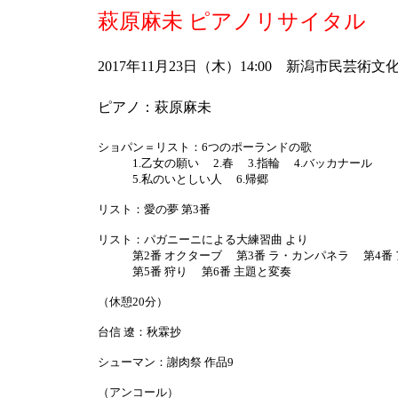
萩原麻未 ピアノリサイタル
2017年11月23日（木）14:00 新潟市民芸術
ピアノ：萩原麻未
ショパン＝リスト：6つのポーランドの歌
1.乙女の願い 2.春 3.指輪 4.バッカナール
5.私のいとしい人 6.帰郷
リスト：愛の夢 第3番
リスト：パガニーニによる大練習曲 より
第2番 オクターブ 第3番 ラ・カンパネラ 第4番 
第5番 狩り 第6番 主題と変奏
（休憩20分）
台信 遼：秋霖抄
シューマン：謝肉祭 作品9
（アンコール）