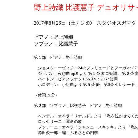
野上詩織 比護慧子 デュオリサ
2017年8月26日（土）14:00 スタジオスガマタ
ピアノ：野上詩織
ソプラノ：比護慧子
第１部 ピアノ：野上詩織
ショスタコーヴィチ：24のプレリュードとフーガ op.87 
ショパン：夜想曲 op.9 より 第１番 変ロ短調 、第２番 
ハイドン：ビアノソナタ Hob.XV：20 ハ短調
ボロディン：小組曲より 第５番 夢、第6番 セレナード、
（休憩15.分）
第２部 ソプラノ：比護慧子 ピアノ：野上詩織
へンデル：オペラ「リナルド」より 「私を泣かせてく
ロッセリーニ：運命の歌
プッチーニ：オペラ「ジャンニ・スキッキ」より 「私
源田俊一郎・編：ふるさとの四季