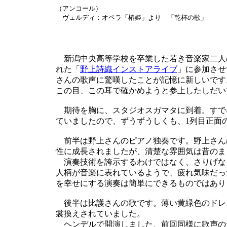
（アンコール）
ヴェルディ：オペラ「椿姫」より 「乾杯の歌」
新潟中央高等学校を卒業した若き音楽家二人の
れた「
野上詩織インストアライブ
」に参加させ
さんの歌声に驚嘆したことが記憶に新しいです
この目、この耳で確かめようと参上したしだい
期待を胸に、スタジオスガマタに到着。すで
ていましたので、ずうずうしくも、1列目正面
前半は野上さんのピアノ独奏です。野上さん
性に成長されましたが、清楚な雰囲気は昔のま
演奏技術を誇示するわけではなく、さりげな
人柄が音楽に表れているようで、疲れ気味だっ
を幸せにする演奏は簡単にできるものではあり
後半は比護さんの歌です。薄い黄緑色のドレ
裳換えされていました。
ヘンデルで開演しました、前回同様に歌声の