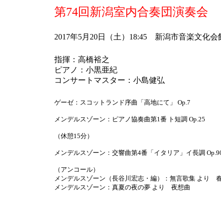
第74回新潟室内合奏団演奏会
2017年5月20日（土）18:45 新潟市音楽文化会
指揮：高橋裕之
ピアノ：小黒亜紀
コンサートマスター：小島健弘
ゲーゼ：スコットランド序曲「高地にて」 Op.7
メンデルスゾーン：ピアノ協奏曲第1番 ト短調 Op.25
（休憩15分）
メンデルスゾーン：交響曲第4番「イタリア」イ長調 Op.9
（アンコール）
メンデルスゾーン（長谷川宏志・編）：無言歌集 より 
メンデルスゾーン：真夏の夜の夢 より 夜想曲