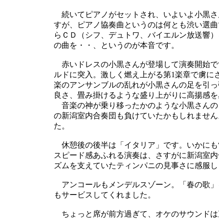
続いてピアノがセットされ、いよいよ小黒さ
すが、ピアノ協奏曲というのは何とも渋い選曲
らＣＤ（シフ、デュトワ、バイエルン放送響）
の曲を・・、というのが本音です。
赤いドレスの小黒さんが登場して演奏開始で
ルドに突入。激しく燃え上がる第1楽章で虜に
楽のアンサンブルの乱れが小黒さんの足を引っ
良さ、畳み掛けるような盛り上がりに高揚感を
音楽の神が乗り移ったかのような小黒さんの
の新潟室内合奏団も負けていたかもしれません
た。
休憩後の後半は「イタリア」です。いかにも“
スピード感あふれる演奏は、さすがに新潟室内
ズムを支えていたティンパニの見事さに感服し
アンコールもメンデルスゾーン。「春の歌」
もサービスしてくれました。
ちょっと席が前方過ぎて、オケのサウンドは