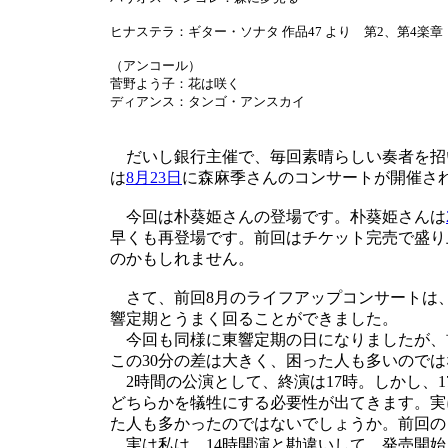
ヒナステラ：ギター・ソナタ 作品47 より 第2、第4楽章
（アンコール）
菅野よう子：花は咲く
ディアンス：タンゴ・アンスカイ
だいし銀行主催で、毎回素晴らしい奏者を招
は
8月23日
に森麻季さんのコンサートが開催さ
今回は朴葵姫さんの登場です。朴葵姫さんは
早くも再登場です。前回はチケット完売で盛り
のかもしれません。
さて、前回8月のライフアップコンサートは
響定期とうまく回ることができました。
今回も同様に東響定期の日になりましたが、前回
この30分の差は大きく、困った人も多いので
2時間の公演として、終演は17時。しかし、
どちらかを犠牲にする必要性が出てきます。実
た人も多かったのではないでしょうか。前回のよ
実は私は、14時開演と勘違いして、発売開始