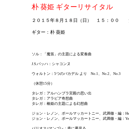
朴 葵姫 ギターリサイタル
２０１５年８月１８日（日） １５：００ 
ギター：朴 葵姫
ソル：「魔笛」の主題による変奏曲
J.S.バッハ：シャコンヌ
ウォルトン：5つのバカデル より No.1、No.2、No.3
（休憩15分）
タレガ：アルハンブラ宮殿の思い出
タレガ：アラビア奇想曲
タレガ：椿姫の主題による幻想曲
ジョン・レノン、ポールマッカートニー、武満徹・編：Here ther
ジョン・レノン、ポールマッカートニー、武満徹・編：Yeste
バリオス=マンゴレ：森に夢見る