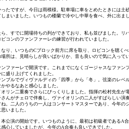
ったですが、今日は雨模様。駐車場に車をとめたときには土
てしまいました。いつもの楼蘭で冷やし中華を食べ、外に出ま
ら、すでに開場待ちの列ができており、私も並びました。リ
ロビコンのファンファーレの練習が行われていました。
なり、いつものCブロック前方に席を取り、ロビコンを聴くべ
の場所は、見晴らしが良いばかりか、音も良いので気に入って
ンファーレで開演です。これまでになくゴージャスなファン
かに盛り上げてくれました。
ンブルでヴィヴァルディの「四季」から「冬」。弦楽のレベ
なかやるなあと感心しました。
オリン二重奏でさらにびっくりしました。指揮の松村先生が
子さんがチェロで伴奏し、ヴァイオリンの二人がすばらしい演
すね。二人のうちの一人はコンサートマスターであり、今年の
に思いました。
本公演の開始です。いつものように、最初は初級者であるA合
に感心していましたが、今年のA合奏も良いできでした。