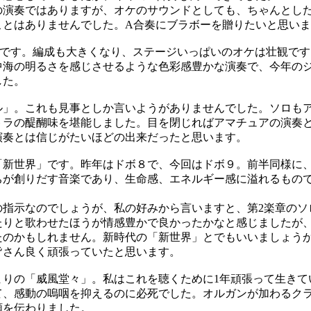
演奏ではありますが、オケのサウンドとしても、ちゃんとし
ことはありませんでした。A合奏にブラボーを贈りたいと思い
です。編成も大きくなり、ステージいっぱいのオケは壮観です
中海の明るさを感じさせるような色彩感豊かな演奏で、今年の
した。
」。これも見事としか言いようがありませんでした。ソロも
トラの醍醐味を堪能しました。目を閉じればアマチュアの演奏
演奏とは信じがたいほどの出来だったと思います。
新世界」です。昨年はドボ８で、今回はドボ９。前半同様に
ちが創りだす音楽であり、生命感、エネルギー感に溢れるもの
。
指示なのでしょうが、私の好みから言いますと、第2楽章のソ
たりと歌わせたほうが情感豊かで良かったかなと感じましたが
たのかもしれません。新時代の「新世界」とでもいいましょう
皆さん良く頑張っていたと思います。
りの「威風堂々」。私はこれを聴くために1年頑張って生きて
て、感動の嗚咽を抑えるのに必死でした。オルガンが加わるク
頬を伝わりました。