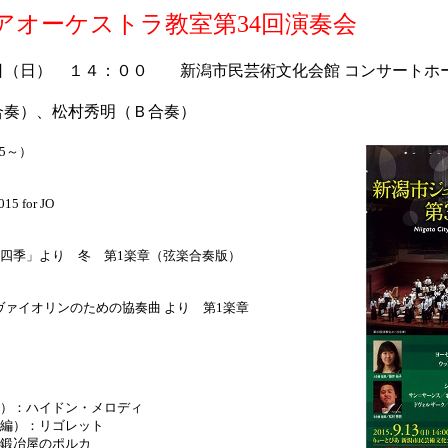
アオーケストラ教室第34回演奏会
日（日） １４：００ 新潟市民芸術文化会館 コンサートホ
合奏）、松村秀明（Ｂ合奏）
5～）
 for JO
」より 冬 第1楽章（弦楽合奏版）
ァイオリンのための協奏曲 より 第1楽章
）：ハイドン・メロディ
編）：リゴレット
鍛冶屋のポルカ