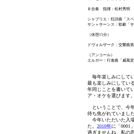
Ｂ合奏 指揮：松村秀明
シャブリエ：狂詩曲「スペ
サン＝サーンス：歌劇「サム
（休憩15分）
ドヴォルザーク：交響曲第9番
（アンコール）
エルガー：行進曲「威風堂
毎年楽しみにしてい
最も楽しみにしてい
年同じことを書いて
ア・オケを選びます
ということで、今年
待ち焦がれていまし
今年いただいた入場整
た。
2010年
に「00
過ぎませんね。私の