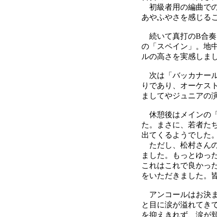
初級者用の編曲での
あやふやさを感じる
続いて真打のB合奏
の「スペイン」。地
ルの高さを実感しま
次は「バッカナール
りであり、オーケス
ましてやジュニアの
休憩後はメインの「
た。まさに、若者た
出てくるようでした
ただし、松村さんの
ました。もっとゆっ
これはこれで良かっ
をいただきました。
アンコールはお決ま
と目に涙が溢れてき
を抑えきれず、涙が