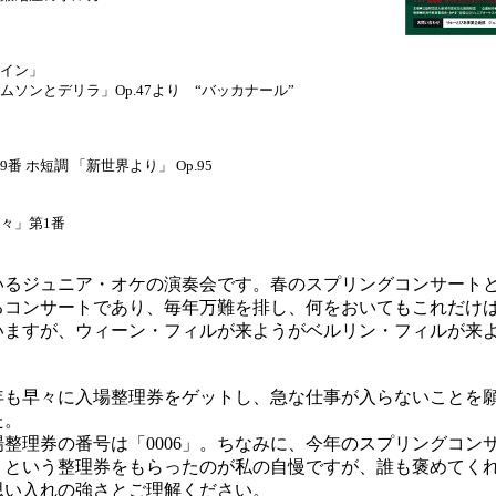
イン」
ソンとデリラ」Op.47より “バッカナール”
 ホ短調 「新世界より」 Op.95
々」第1番
るジュニア・オケの演奏会です。春のスプリングコンサート
るコンサートであり、毎年万難を排し、何をおいてもこれだけ
いますが、ウィーン・フィルが来ようがベルリン・フィルが来
。
も早々に入場整理券をゲットし、急な仕事が入らないことを
た。
理券の番号は「0006」。ちなみに、今年のスプリングコンサー
01」という整理券をもらったのが私の自慢ですが、誰も褒めてく
思い入れの強さとご理解ください。