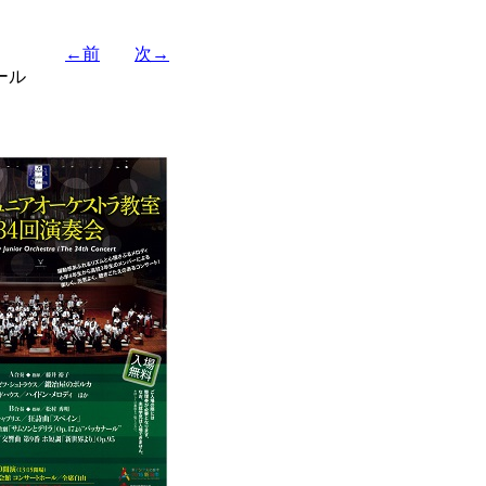
←前
次→
ール