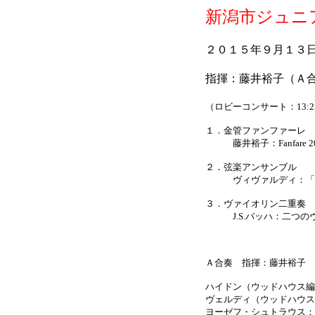
新潟市ジュニ
２０１５年９月１３
指揮：藤井裕子（Ａ
（ロビーコンサート：13:2
１．金管ファンファーレ
藤井裕子：Fanfare 2015
２．弦楽アンサンブル
ヴィヴァルディ：「四季
３．ヴァイオリン二重奏
J.S.バッハ：二つのヴ
Ａ合奏 指揮：藤井裕子
ハイドン（ウッドハウス編
ヴェルディ（ウッドハウス
ヨーゼフ・シュトラウス：