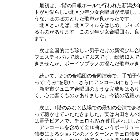
最初は、2階の日報ホールで行われた新潟少
トが可愛らしい北区少年少女合唱団が登場し、
うな、ほのぼのとした歌声が良かったです。
北区といえば、北区フィルをはじめ、ジャズ
るものがあります。この少年少女合唱団も、良
ます。
次は全国的にも珍しい男子だけの新潟少年合
フェスティバルで聴いて以来です。総勢12人
きませんが、ボーイソプラノの澄んだ歌声がき
続いて、2つの合唱団の合同演奏で、手拍子付
って“うみ”を歌い、さらにアンコールにもう一
新潟市ジュニア合唱団のような完成度はあり
く、心に響くものがありました。今後の活躍が
次は、1階のみなと広場での最初の公演であ
って聴かせていただきました。実は内田さんの
は電子ピアノで、チェロもPAが使用されまし
アンコールを含めて全10曲というボーリュー
独奏によるショパンのノクターンとチェロ独奏