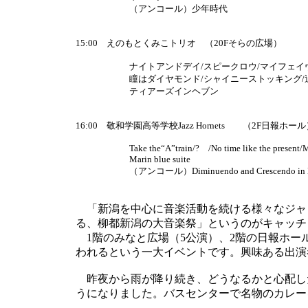
（アンコール）少年時代
15:00 えのもとくみこトリオ （20Fそらの広場）
ナイトアンドデイ/スピークロウ/マイフェイヴ
瞳はダイヤモンド/シャイニーストッキング/追憶
ティアーズインヘブン
16:00 敬和学園高等学校Jazz Hornets （2F日報ホー
Take the“A”train/? /No time like the present/M
Marin blue suite
（アンコール）Diminuendo and Crescendo in B
「新潟を中心に音楽活動を続ける様々なジャン
る、柳都新潟の大音楽祭」というのがキャッチ
1階のみなと広場（5公演）、2階の日報ホール
われるという一大イベントです。興味ある出演
昨夜から雨が降り続き、どうなるかと心配し
うになりました。バスセンターで名物のカレー