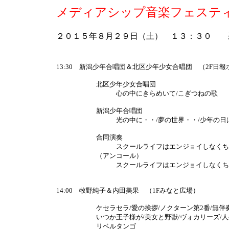
メディアシップ音楽フェステ
２０１５年８月２９日（土） １３：３０ 
13:30 新潟少年合唱団＆北区少年少女合唱団 （2F日報
北区少年少女合唱団
心の中にきらめいて/こぎつねの歌
新潟少年合唱団
光の中に・・/夢の世界・・/少年の日
合同演奏
スクールライフはエンジョイしなくちゃ
（アンコール）
スクールライフはエンジョイしなくち
14:00 牧野純子＆内田美果 （1Fみなと広場）
ケセラセラ/愛の挨拶/ノクターン第2番/無伴奏
いつか王子様が/美女と野獣/ヴォカリーズ/人生
リベルタンゴ