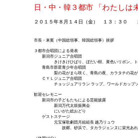
日・中・韓３都市 「わたしは
２０１５年８月１４日（金） １３：３０ 
市長・来賓（中国総領事、韓国総領事）挨拶
３都市合唱団による発表
新潟市ジュニア合唱団
きけきけひばり、ぼだい樹、黄色いリボン、ト
青島市群星青少年合唱団
梨の花がまら咲く、青島の夜、カラタチの花が咲
ＣＹＬジュニア合唱団
チョッジュアリラン ラップ、ワールドカップソ
歓迎セレモニー
新潟市の子どもたちによる芸能披露
新潟万代太鼓振興会
にいがた総おどり
ゲストステージ
元宝塚歌劇団月組組長 越乃リュウ
故郷、砂浜で、タカラジェンヌに栄光あれ