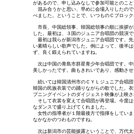
があるので、申し込みなしで参加可能とのこと
混み合うかと思い、早めに会場入りしたので
べました。ということで、いつものＣブロック
市長、中国総領事、韓国総領事の順に挨拶が
した。最初は、３国のジュニア合唱団の競演で
最初は我らが新潟市ジュニア合唱団です。先
い素晴らしい歌声でした。例によって、後半は
ず、良く鍛えられていますね。
次は中国の青島市群星青少年合唱団です。中
美しかったです。曲もきれいであり、感動させ
続いては韓国清州市のＣＹＬジュニア合唱団
韓国の民族衣装での踊りながらの歌でした。衣
プニングイベントのダイジェスト映像が上映さ
そして衣裳を変えて合唱団が再登場。今度は
なダンスで盛り上げてくれました。
女性の指導者が１階最後方で指揮をしていま
なかなかのつわものですね。
次は新潟市の芸能披露ということで、万代太