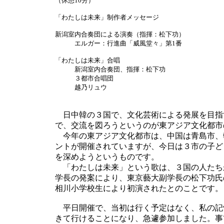
（休憩10分）
「わたしは未来」制作者メッセージ
新潟室内合奏団による演奏（指揮：松下功）
エルガー：行進曲「威風堂々」第1番
「わたしは未来」合唱
新潟室内合奏団、指揮：松下功
３都市合唱団
越乃リュウ
日中韓の３国で、文化芸術による発展を目指
で、交流を図ろうというのが東アジア文化都市
今年の東アジア文化都市は、中国は青島市、
ントが開催されていますが、今日は３市の子ど
を深めようというものです。
「わたしは未来」という歌は、３国の人たち
学長の発案により、東京藝大副学長の松下功氏の
相川小学校生により初演されたとのことです。
平日開催で、当初は行く予定はなく、私の記
きて行けることになり、急遽参加しました。事