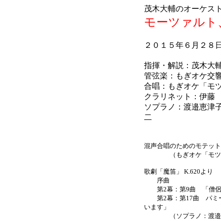
茂木大輔のオーケスト
モーツァルト
２０１５年６月２８
指揮・解説：茂木大
管弦楽：もぎオケ交
合唱：もぎオケ「モ
クラリネット：伊藤
ソプラノ：渡邉恵津
二
混声合唱のためのモテット「
（もぎオケ「モツレ
歌劇「魔笛」 K.620より
序曲
第2幕：第9曲 「僧侶
第2幕：第17曲 パミー
います」
（ソプラノ：渡邉恵