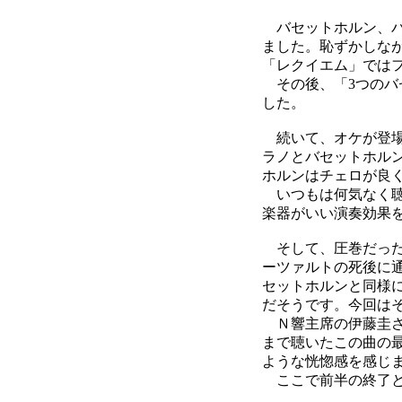
バセットホルン、バ
ました。恥ずかしな
「レクイエム」では
その後、「3つのバ
した。
続いて、オケが登場
ラノとバセットホルン
ホルンはチェロが良
いつもは何気なく聴
楽器がいい演奏効果
そして、圧巻だった
ーツァルトの死後に
セットホルンと同様
だそうです。今回は
Ｎ響主席の伊藤圭さ
まで聴いたこの曲の
ような恍惚感を感じ
ここで前半の終了と