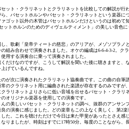
セット・クラリネットとクラリネットを比較しての解説が行
がら、バセットホルンやバセット・クラリネットという楽器に
ファゴット以外の木管はバセットホルンだけというのは初めて
セットホルンのためのディヴェルティメント」の美しい音色に
し、歌劇「皇帝ティートの慈悲」のアリアが、メゾソプラノ
の組み合わせで演奏されました。オケの編成は6-6-4-3-2。
く使用する演奏台に乗って演奏されました。
くだけなのですが、こうして解説を聞いた後に聴きますと、
を上げているんですね。
のが次に演奏されたクラリネット協奏曲です。この曲の自筆
通常のクラリネット用に編曲された楽譜が存在するのみですが
にクラリネットよりさらに低い音域を出せるバセット・クラリ
そのオリジナル楽器を使用しての演奏です。
んの美しいバセット・クラリネットの調べ、抜群のアンサン
最良の演奏に感じました。どの楽章もこの上なく美しく、第2楽
ました。これを聴けただけで今日は来た甲斐があったとさえ感
なりましたが、時刻はすでに17時50分。毎度のことながら、