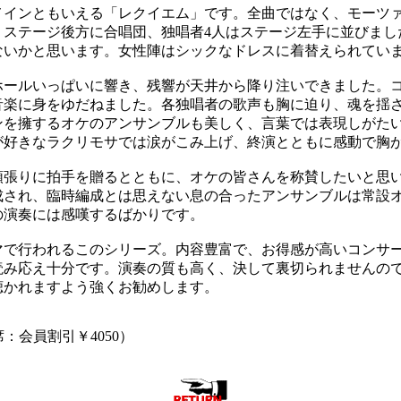
インともいえる「レクイエム」です。全曲ではなく、モーツ
。ステージ後方に合唱団、独唱者4人はステージ左手に並びまし
ないかと思います。女性陣はシックなドレスに着替えられてい
ールいっぱいに響き、残響が天井から降り注いできました。
音楽に身をゆだねました。各独唱者の歌声も胸に迫り、魂を揺
ンを擁するオケのアンサンブルも美しく、言葉では表現しがた
が好きなラクリモサでは涙がこみ上げ、終演とともに感動で胸
張りに拍手を贈るとともに、オケの皆さんを称賛したいと思
成され、臨時編成とは思えない息の合ったアンサンブルは常設
の演奏には感嘆するばかりです。
で行われるこのシリーズ。内容豊富で、お得感が高いコンサ
読み応え十分です。演奏の質も高く、決して裏切られませんの
聴かれますよう強くお勧めします。
席：会員割引￥4050）