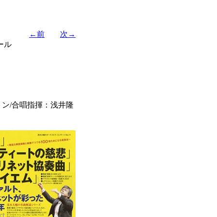
←前
次→
ール
ン/合唱指揮：浅井隆