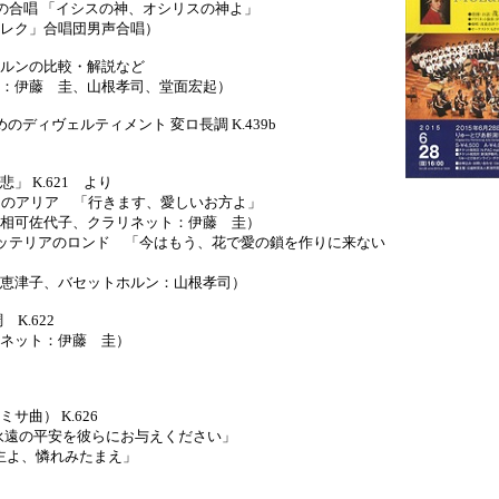
合唱 「イシスの神、オシリスの神よ」
ク」合唱団男声合唱）
ルンの比較・解説など
藤 圭、山根孝司、堂面宏起）
のディヴェルティメント 変ロ長調 K.439b
」 K.621 より
のアリア 「行きます、愛しいお方よ」
佐代子、クラリネット：伊藤 圭）
ッテリアのロンド 「今はもう、花で愛の鎖を作りに来ない
子、バセットホルン：山根孝司）
 K.622
ット：伊藤 圭）
曲） K.626
遠の平安を彼らにお与えください」
よ、憐れみたまえ」