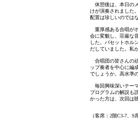
休憩後は、本日のメ
けが演奏されました
配置は珍しいのでは
重厚感ある合唱がホ
会に変貌し、荘厳な
した。バセットホル
だしていました。私
合唱団の皆さんの頑
ップ奏者を中心に編
でしょうか。高水準
毎回興味深いテーマ
プログラムの解説も
かった方は、次回は
（客席：2階C3-7、S