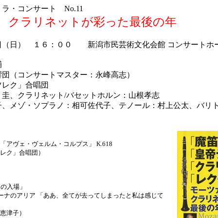
ラ・コンサート No.11
、クラリネットが彩った最後の年
日（日） １６：００ 新潟市民芸術文化会館 コンサートホ
輔
響団（コンサートマスター：永峰高志）
ツレク」合唱団
 圭、クラリネット/バセットホルン：山根孝志
子、メゾ・ソプラノ：相可佐代子、テノール：村上公太、バリト
アヴェ・ヴェルム・コルプス」 K.618
ク」合唱団）
の入場」
ナのアリア 「ああ、全てが去ってしまったと私は感じて
津子）