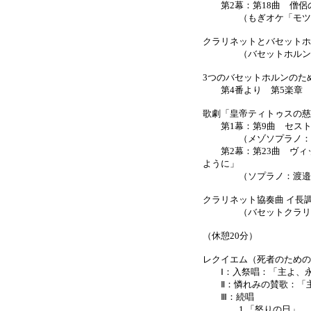
第2幕：第18曲 僧侶の
（もぎオケ「モツレ
クラリネットとバセットホ
（バセットホルン：伊
3つのバセットホルンのため
第4番より 第5楽章
歌劇「皇帝ティトゥスの慈悲
第1幕：第9曲 セスト
（メゾソプラノ：相可
第2幕：第23曲 ヴィ
ように」
（ソプラノ：渡邉恵津
クラリネット協奏曲 イ長調
（バセットクラリネ
（休憩20分）
レクイエム（死者のためのミサ
Ⅰ：入祭唱：「主よ、永
Ⅱ：憐れみの賛歌：「主
Ⅲ：続唱
1.「怒りの日」