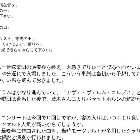
な音を」
の王」
下さい」
の日」
スト、栄光の王」
いけにえと、祈りを」
光で彼らを照らして下さい」
ー管弦楽団の演奏会を終え、大急ぎでりゅーとぴあへ向かい
30分遅れで入場しました。こういう事態は当初から予想して
やすい席を選んでおきました。
ラムはかなり進んでいて、「アヴェ・ヴェルム・コルプス」
合唱団は退席した後で、茂木さんによりバセットホルンの解説
コンサートは今回で11回目ですが、客の入りはいつもより良い
ーツァルト人気が高いからでしょうか。
最晩年に作曲された曲を、当時モーツァルトが多用したクラ
の解説と演奏が行われました。