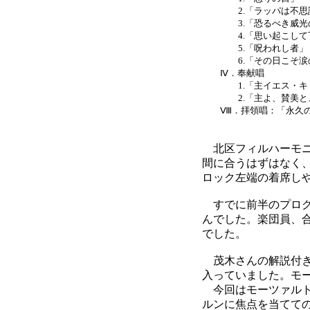
2.「ラッパは不思議
3.「恐るべき威光
4.「思い起こして
5.「呪われし者」
6.「その日こそ涙
Ⅳ．奉献唱
1.「主イエス・キリ
2.「主よ、賛美と、
Ⅷ．拝領唱：「永久の
北区フィルハーモニ
間に合うはずはなく、
ロック左端の着席し
すでに前半のプログ
んでした。楽団員、
でした。
茂木さんの解説付き
入っていました。モ
今回はモーツァルト
ルンに焦点を当てて