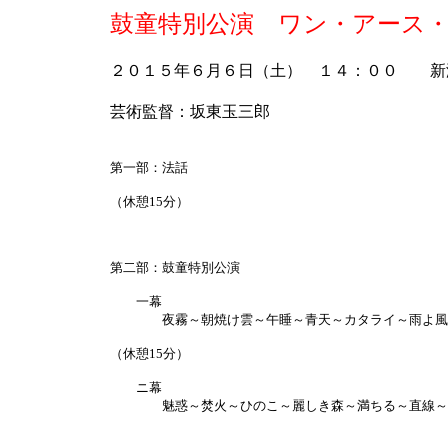
鼓童特別公演 ワン・アース・ツ
２０１５年６月６日（土） １４：００ 新
芸術監督：坂東玉三郎
第一部：法話
（休憩15分）
第二部：鼓童特別公演
一幕
夜霧～朝焼け雲～午睡～青天～カタライ～雨よ風
（休憩15分）
ニ幕
魅惑～焚火～ひのこ～麗しき森～満ちる～直線～