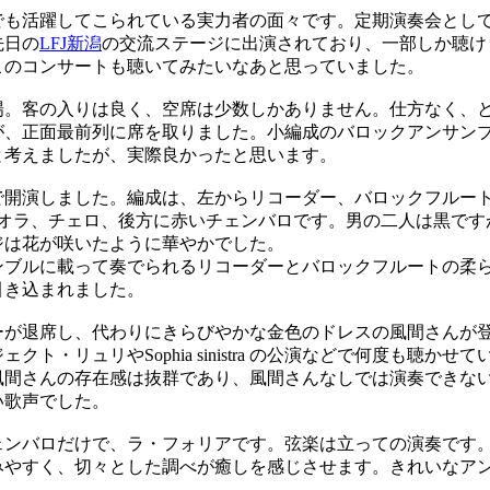
も活躍してこられている実力者の面々です。定期演奏会とし
先日の
LFJ新潟
の交流ステージに出演されており、一部しか聴け
このコンサートも聴いてみたいなあと思っていました。
。客の入りは良く、空席は少数しかありません。仕方なく、
が、正面最前列に席を取りました。小編成のバロックアンサン
と考えましたが、実際良かったと思います。
開演しました。編成は、左からリコーダー、バロックフルー
ィオラ、チェロ、後方に赤いチェンバロです。男の二人は黒です
ジは花が咲いたように華やかでした。
ブルに載って奏でられるリコーダーとバロックフルートの柔
引き込まれました。
が退席し、代わりにきらびやかな金色のドレスの風間さんが
クト・リュリやSophia sinistra の公演などで何度も聴か
風間さんの存在感は抜群であり、風間さんなしでは演奏できな
い歌声でした。
ンバロだけで、ラ・フォリアです。弦楽は立っての演奏です
みやすく、切々とした調べが癒しを感じさせます。きれいなア