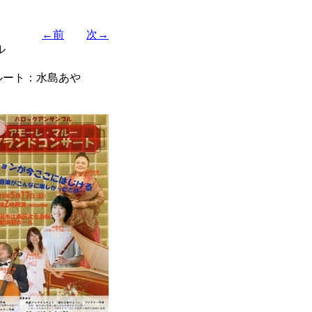
←前
次→
ル
フルート：水島あや