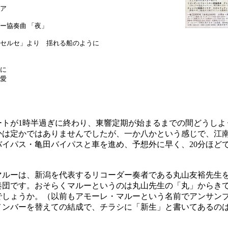
ア
ー協奏曲 「夜」
セルセ」より 揺れる船のように
に
愛
トが1時半過ぎに終わり、東響定期が始まるまでの間どうしよ
かは定かではありませんでしたが、一か八かという感じで、江
バイパス・亀田バイパスと車を進め、予想外に早く、20分ほど
。
ルーは、新潟を代表するリコーダー奏者である丸山友裕先生を
奏団です。おそらくマルーというのは丸山先生の「丸」からき
でしょうか。（以前もアモーレ・マルーという名前でアンサン
メンバーを替えての結成で、チラシに「新生」と書いてあるの