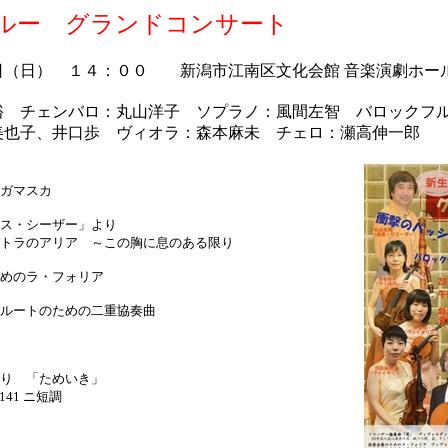
ルー グランドコンサート
日（日） １４：００ 新潟市江南区文化会館 音楽演劇ホー
裕 チェンバロ：丸山洋子 ソプラノ：風間左智 バロック
美也子、井口歩 ヴィオラ：森本麻未 チェロ：瀬高伸一郎
ガマスカ
アス・シーザー」より
リア ～この胸に息のある限り
めのラ・フォリア
ルートのための二重協奏曲
り 「ためいき」
41 ニ短調
ア