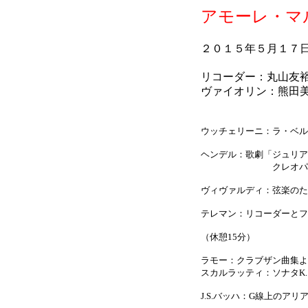
アモーレ・マ
２０１５年５月１７
リコーダー：丸山友
ヴァイオリン：熊田
ウッチェリーニ：ラ・ベル
ヘンデル：歌劇「ジュリ
クレオパトラのア
ヴィヴァルディ：弦楽のた
テレマン：リコーダーとフ
（休憩15分）
ラモー：クラブザン曲集よ
スカルラッティ：ソナタK.1
J.S.バッハ：G線上のアリ