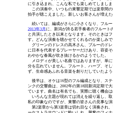
に引き込まれ、こんな私でも楽しめてしましま
この演奏中、いつもの東響定期では楽章間の
拍手が聴こえました。新しいお客さんが増えた
続いては、編成がさらに小さくなり、フルー
2013年3月
に、新潟が誇る若手奏者のフルート
と共演したとき以来となります。そのときはフ
す。どんな演奏を聴かせてくれるのか楽しみで
グリーンのドレスの高木さん、ブルーのドレ
に日本を代表するプレーヤーだけあり、容姿そ
わやかな春風が吹き抜けるかのようでした。
メロディが美しい名曲ではありますが、単に
分を忘れていません。フルート、ハープ、そし
ず、生命感あふれる音楽を創りだしていたよう
後半は、オケは16型のフル編成となり、ステ
ンクの交響曲は、2002年の第18回新潟定期
ています。曲名は有名でも、実際に聴く機会は
いろんな主題が現れては消えを繰り返し、取
私の印象なのですが、東響の皆さんの見事な演
第2楽章から第3楽章は切れ目なく演奏され、
ーケストラサウンドに酔いしれ、興奮のフィナ