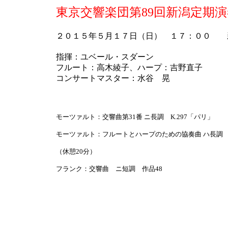
東京交響楽団第89回新潟定期
２０１５年５月１７日（日） １７：００ 
指揮：ユベール・スダーン
フルート：高木綾子、ハープ：吉野直子
コンサートマスター：水谷 晃
モーツァルト：交響曲第31番 ニ長調 K.297「パリ」
モーツァルト：フルートとハープのための協奏曲 ハ長調 K
（休憩20分）
フランク：交響曲 ニ短調 作品48