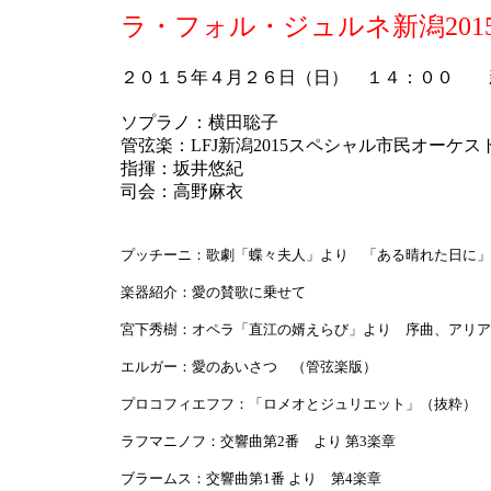
ラ・フォル・ジュルネ新潟201
２０１５年４月２６日（日） １４：００ 
ソプラノ：横田聡子
管弦楽：LFJ新潟2015スペシャル市民オーケス
指揮：坂井悠紀
司会：高野麻衣
プッチーニ：歌劇「蝶々夫人」より 「ある晴れた日に」
楽器紹介：愛の賛歌に乗せて
宮下秀樹：オペラ「直江の婿えらび」より 序曲、アリア
エルガー：愛のあいさつ （管弦楽版）
プロコフィエフフ：「ロメオとジュリエット」（抜粋）
ラフマニノフ：交響曲第2番 より 第3楽章
ブラームス：交響曲第1番 より 第4楽章