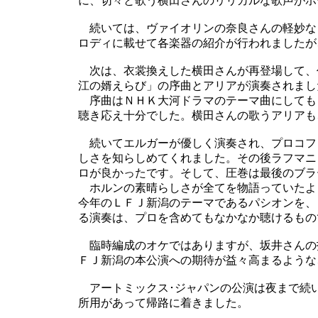
に、切々と歌う横田さんのリリカルな歌声がホ
続いては、ヴァイオリンの奈良さんの軽妙な
ロディに載せて各楽器の紹介が行われましたが
次は、衣裳換えした横田さんが再登場して、
江の婿えらび」の序曲とアリアが演奏されまし
序曲はＮＨＫ大河ドラマのテーマ曲にしても
聴き応え十分でした。横田さんの歌うアリアも
続いてエルガーが優しく演奏され、プロコフ
しさを知らしめてくれました。その後ラフマニ
ロが良かったです。そして、圧巻は最後のブラ
ホルンの素晴らしさが全てを物語っていたよ
今年のＬＦＪ新潟のテーマであるパシオンを、
る演奏は、プロを含めてもなかなか聴けるもの
臨時編成のオケではありますが、坂井さんの
ＦＪ新潟の本公演への期待が益々高まるような
アートミックス･ジャパンの公演は夜まで続
所用があって帰路に着きました。