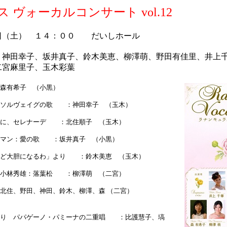
 ヴォーカルコンサート vol.12
日（土） １４：００ だいしホール
、神田幸子、坂井真子、鈴木美恵、柳澤萌、野田有佳里、井上
二宮麻里子、玉木彩葉
森有希子 （小黒）
、ソルヴェイグの歌 ：神田幸子 （玉木）
くに、セレナーデ ：北住順子 （玉木）
ーマン：愛の歌 ：坂井真子 （小黒）
ほど大胆になるわ」より ：鈴木美恵 （玉木）
、小林秀雄：落葉松 ：柳澤萌 （二宮）
北住、野田、神田、鈴木、柳澤、森 （二宮）
より パパゲーノ・パミーナの二重唱 ：比護慧子、塙