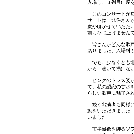
入場し、３列目に席
このコンサートが毎
サートは、北住さん
度か聴かせていただ
前も存じ上げません
皆さんがどんな歌声
ありました。入場料
でも、少なくとも北
から、聴いて損はな
ピンクのドレス姿が
て、私の認識の甘さ
らしい歌声に魅了さ
続く出演者も同様に
動をいただきました
いました。
前半最後を飾るソプ