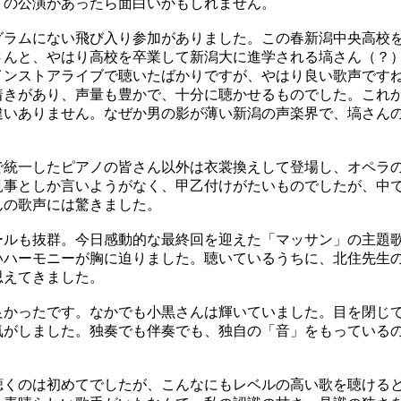
トの公演があったら面白いかもしれません。
ラムにない飛び入り参加がありました。この春新潟中央高校
さんと、やはり高校を卒業して新潟大に進学される塙さん（？
インストアライブで聴いたばかりですが、やはり良い歌声ですね
着きがあり、声量も豊かで、十分に聴かせるものでした。これ
違いありません。なぜか男の影が薄い新潟の声楽界で、塙さん
統一したピアノの皆さん以外は衣裳換えして登場し、オペラ
見事としか言いようがなく、甲乙付けがたいものでしたが、中
んの歌声には驚きました。
ルも抜群。今日感動的な最終回を迎えた「マッサン」の主題
いハーモニーが胸に迫りました。聴いているうちに、北住先生
思えてきました。
かったです。なかでも小黒さんは輝いていました。目を閉じ
気がしました。独奏でも伴奏でも、独自の「音」をもっている
くのは初めてでしたが、こんなにもレベルの高い歌を聴ける