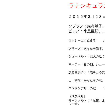
ラナンキュラス
２０１５年３月２８
ソプラノ：森有希子
ピアノ：小黒亜紀、
ロッシーニ：亡命者 ：
グリーグ：あなたを愛す
シューベルト：恋人の近
マーラー：春の朝、シュ
加藤由美子：「歳をとる
山田耕筰：からたちの花
ロンドンデリーの歌 ：
（飛び入り）
モーツァルト：「魔笛」
（二宮）