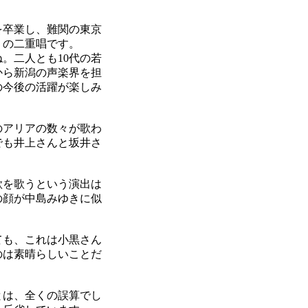
を卒業し、難関の東京
）の二重唱です。
。二人とも10代の若
から新潟の声楽界を担
の今後の活躍が楽しみ
のアリアの数々が歌わ
でも井上さんと坂井さ
歌を歌うという演出は
の顔が中島みゆきに似
ても、これは小黒さん
のは素晴らしいことだ
とは、全くの誤算でし