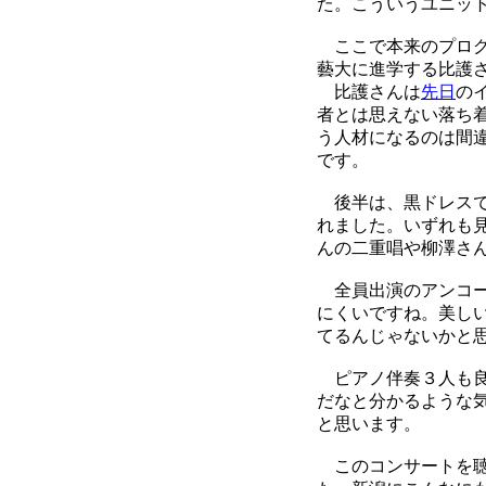
た。こういうユニッ
ここで本来のプログ
藝大に進学する比護
比護さんは
先日
の
者とは思えない落ち
う人材になるのは間
です。
後半は、黒ドレスで
れました。いずれも
んの二重唱や柳澤さ
全員出演のアンコー
にくいですね。美し
てるんじゃないかと
ピアノ伴奏３人も良
だなと分かるような
と思います。
このコンサートを聴