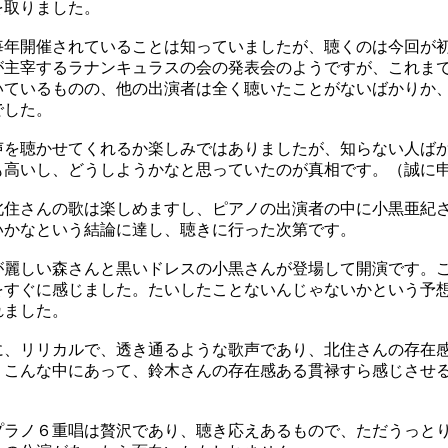
を取りました。
年開催されていることは知っていましたが、聴くのは今回が
が主宰するラナンキュラスの会の発表会のようですが、これま
いているものの、他の出演者は全く聴いたことがないばかりか
でした。
を聴かせてくれるか楽しみではありましたが、知らない人ば
も高いし、どうしようかなと思っていたのが真相です。（誠に
住さんの歌は楽しめますし、ピアノの出演者の中に小黒亜紀
いかなという結論に達し、聴きに行った次第です。
麗しい森さんと黒いドレスの小黒さんが登場して開演です。
をすぐに感じました。たいしたことないんじゃないかという予
れました。
、リリカルで、透き通るような歌声であり、北住さんの存在
。こんな中にあって、鈴木さんの存在感ある貫禄すら感じさせ
ラノ６重唱は贅沢であり、聴き応えあるもので、ただうっと