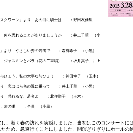
パスクワーレ」より あの目に騎士は ：野田友佳里
り 何を恐れることがありましょうか ：井上千華 （小
手」より やさしい姿の若者で ：森有希子 （小黒）
り ジャスミンとバラ（花の二重唱） ：坂井真子、井上
 与ひょう、私の大事な与ひょう ：神田幸子 （玉木）
より 恋はばら色の翼に乗って ：井上千華 （小黒）
より 恐れるな、若者よ ：北住順子 （玉木）
き：麦の唄 ：全員 （小黒）
し、漸く春の訪れを実感しました。当初はこのコンサートに
れたため、急遽行くことにしました。開演ぎりぎりにホールの