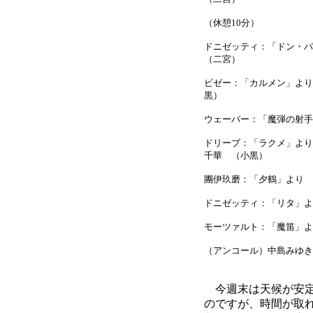
（休憩10分）
ドニゼッティ：「ドン・
（二宮）
ビゼー：「カルメン」よ
黒）
ウェーバー：「魔弾の射
ドリーブ：「ラクメ」よ
千華 （小黒）
團伊玖磨：「夕鶴」より
ドニゼッティ：「リタ」
モーツァルト：「魔笛」
（アンコール）中島みゆ
今週末は天候が安定
のですが、時間が取