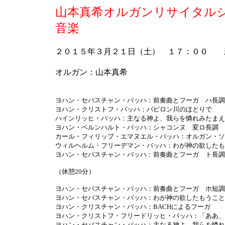
山本真希オルガンリサイタルシ
音楽
２０１５年３月２１日（土） １７：００ 
オルガン：山本真希
ヨハン・セバスチャン・バッハ：前奏曲とフーガ ハ長調 
ヨハン・クリストフ・バッハ：バビロン川のほとりで
ハインリッヒ・バッハ：主なる神よ、我らを憐れみたまえ
ヨハン・ベルンハルト・バッハ：シャコンヌ 変ロ長調
カール・フィリップ・エマヌエル・バッハ：オルガン・ソナタ
ウィルヘルム・フリーデマン・バッハ：わが神の欲したも
ヨハン・セバスチャン・バッハ：前奏曲とフーガ ト長調 
（休憩20分）
ヨハン・セバスチャン・バッハ：前奏曲とフーガ ホ短調 
ヨハン・セバスチャン・バッハ：わが神の欲したもうこと
ヨハン・クリスチャン・バッハ：BACHによるフーガ
ヨハン・クリストフ・フリードリッヒ・バッハ：「ああ、
ヨハン・セバスチャン・バッハ：主なる神よ、我らを憐れ