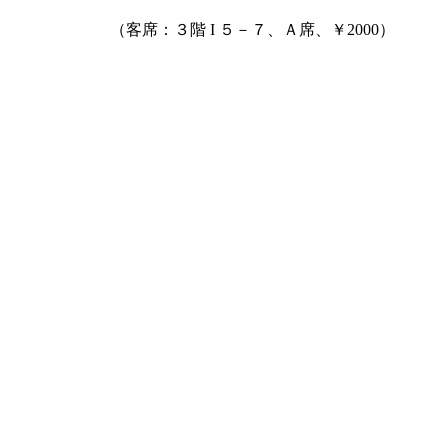
（客席：３階 I ５－７、Ａ席、￥2000）