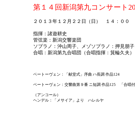
第１４回新潟第九コンサート20
２０１３年１２月２２日（日） １４：００
指揮：諸遊耕史
管弦楽：新潟交響楽団
ソプラノ：沖山周子、メゾソプラノ：押見朋子
合唱：新潟第九合唱団（合唱指揮：箕輪久夫）
ベートーヴェン：「献堂式」序曲 ハ長調 作品124
ベートーヴェン：交響曲第９番 ニ短調 作品125 「合唱
（アンコール）
ヘンデル：「メサイア」より ハレルヤ