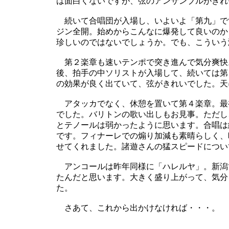
は面白くないですが、弦のアンサンブルがきれ
続いて合唱団が入場し、いよいよ「第九」で
ジン全開。始めからこんなに爆発して良いのか
珍しいのではないでしょうか。でも、こういう
第２楽章も速いテンポで突き進んで気分爽快
後、拍手の中ソリストが入場して、続いては第
の効果が良く出ていて、弦がきれいでした。天
アタッカでなく、休憩を置いて第４楽章。最
でした。バリトンの歌い出しもお見事。ただし
とテノールは弱かったように思います。合唱は
です。フィナーレでの煽り加減も素晴らしく、
せてくれました。諸遊さんの猛スピードについ
アンコールは昨年同様に「ハレルヤ」。新潟
たんだと思います。大きく盛り上がって、気分
た。
さあて、これから出かけなければ・・・。