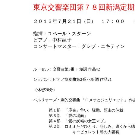
東京交響楽団第７８回新潟定期
２０１３年７月２１日（日） １７：００ 
指揮：ユベール・スダーン
ピアノ：中村紘子
コンサートマスター：グレブ・ニキティン
ルーセル：交響曲第3番 ト短調 作品42
ショパン：ピアノ協奏曲第2番 ヘ短調 作品21
（休憩20分）
ベルリオーズ：劇的交響曲 「ロメオとジュリエット」 作品
第１部 「序奏」争い、騒動、領主の仲裁
第３部 「愛の場面」
第４部 「愛の妖精の女王マブ」
第２部 ロミオただひとり、悲しみ、遠くから聴こ
キャピュレット邸の大饗宴