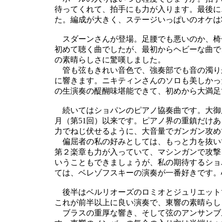
待ってくれて、拍手にも力が入ります。最後に
た。編成が大きく、ステージいっぱいのオケは
スダーンさんが登場。足腰でも悪いのか、椅
初めて聴く曲でしたが、最初からヘビーな曲で
の素晴らしさに驚嘆しました。
管も弦もきれい音色で、強奏部でも音の濁り
に響きます。ニキティンさんのソロも美しかっ
の生演奏の醍醐味堪能できて、初めから大満足
続いてはショパンのピアノ協奏曲です。大御所の
月（第51回）以来です。ピアノ界の重鎮だけ
力でねじ伏せるように、大音量でガンガン攻め
偏屈者の私の好みとしては、もっと力を抜い
第２楽章も力が入っていて、マシンガンで攻撃
いうこともできましょうが、私の期待するショ
ては、ベレゾフスキーの演奏が一番好きです。
後半はベルリオーズのロミオとジュリエット
これが前半以上に良い演奏で、東響の素晴らし
ブラスの重厚な響き、そして弦のアンサンブ