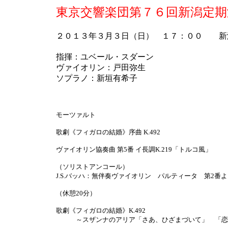
東京交響楽団第７６回新潟定期
２０１３年３月３日（日） １７：００ 新
指揮：ユベール・スダーン
ヴァイオリン：戸田弥生
ソプラノ：新垣有希子
モーツァルト
歌劇《フィガロの結婚》序曲 K.492
ヴァイオリン協奏曲 第5番 イ長調K.219「トルコ風」
（ソリストアンコール）
J.S.バッハ：無伴奏ヴァイオリン パルティータ 第2番
（休憩20分）
歌劇《フィガロの結婚》K.492
～スザンナのアリア「さあ、ひざまづいて」 「恋