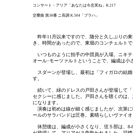
コンサート・アリア「あなたは今忠実ね」K.217
交響曲 第38番 ニ長調 K.504「プラハ」
昨年11月以来ですので、随分と久しぶりの東
き、時間があったので、東堀のコンチェルトで
いつものように拍手の中団員が入場。ニキテ
オール･モーツァルトということで、編成は小さく、弦
スダーンが登場し、最初は「フィガロの結婚
す。
続いて、緑のドレスの戸田さんが登場して「
セクシーに感じました。戸田さんを聴くのは、
になります。
演奏は初めは線が細く感じましたが、次第に
ールのサラバンドは圧巻。素晴らしいヴァイオ
休憩後は、編成が小さくなり、弦５部は、8-8-
が登場して、アリアが３曲歌われました。可憐