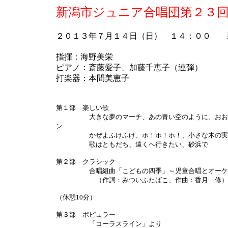
新潟市ジュニア合唱団第２３
２０１３年７月１４日（日） １４：００ 
指揮：海野美栄
ピアノ：斎藤愛子、加藤千恵子（連弾）
打楽器：本間美恵子
第１部 楽しい歌
大きな夢のマーチ、あの青い空のように、おおブ
ン
かぜよふけふけ、ホ！ホ！ホ！、小さな木の実、
歌はともだち、遠くへ行きたい、砂浜で
第２部 クラシック
合唱組曲「こどもの四季」～児童合唱とオーケス
（作詞：みついふたばこ、作曲：香月 修）
（休憩10分）
第３部 ポピュラー
「コーラスライン」より