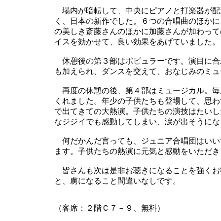
場内が暗転して、中央にピアノと打楽器が配
く、日本の新作でした。６つの合唱曲のほかに
の美しき斎藤さんのほかに加藤さんが加わって
イスを効かせて、良い効果をあげていました。
休憩後の第３部はポピュラーです。演目に合
も加えられ、ダンスを交えて、おなじみのミュ
再度の休憩の後、第４部はミュージカル。毎
くれました。年少の子供たちも登場して、思わ
で出てきての大熱演。子供たちの演技はたいし
なジジイでも感動してしまい、涙が出そうにな
何だかんだ言っても、ジュニア合唱団はいい
ます。子供たちの熱演に元気と感動をいただき
皆さんも次は是非お聴きになることを強くお
と、虜になること間違いなしです。
（客席：２階Ｃ７－９、無料）