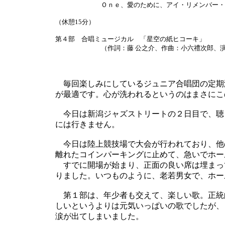
Ｏｎｅ、愛のために、アイ・リメンバー・イ
（休憩15分）
第４部 合唱ミュージカル 「星空の紙ヒコーキ」
（作詞：藤 公之介、作曲：小六禮次郎、演出
毎回楽しみにしているジュニア合唱団の定期
が最適です。心が洗われるというのはまさにこ
今日は新潟ジャズストリートの２日目で、聴
には行きません。
今日は陸上競技場で大会が行われており、他
離れたコインパーキングに止めて、急いでホー
すでに開場が始まり、正面の良い席は埋まっ
りました。いつものように、老若男女で、ホー
第１部は、年少者も交えて、楽しい歌。正統
しいというよりは元気いっぱいの歌でしたが、
涙が出てしまいました。