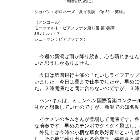
「和音のために」
ショパン：ポロネーズ 変イ長調 Op.53 「英雄」
（アンコール）
モーツァルト：ピアノソナタ第12番 第3楽章
J.S.バッハ：？
シューマン：ピアノソナタ
？
今週の新潟は雨が降り続き、心も晴れません
いと思うしかありません。
今日は第四銀行主催の「だいしライフアップ
いました。今日は昼まで仕事でしたが、早めに
た。２時開演だと間に合わないのですが、３時
ベン･キムは、ミュンヘン国際音楽コンクー
礼かと想像していたのですが、新潟での知名度
イケメンのキムさんが登場して開演です。各
な演奏です。早めのテンポでグイグイ飛ばし、
外見上は今時の小柄な草食系好青年という感
し、その後に繰り出される音楽は、繊細さと強