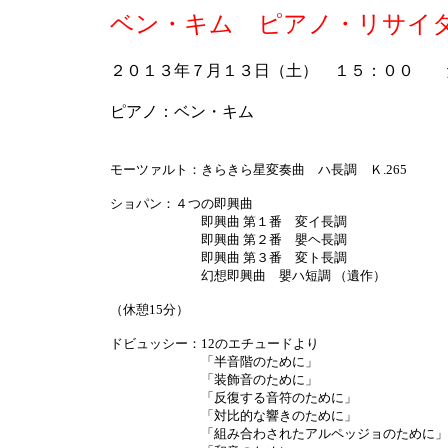
ベン・キム ピアノ・リサイ
２０１３年７月１３日（土） １５：００ 
ピアノ：ベン・キム
モーツァルト：きらきら星変奏曲 ハ長調 Ｋ.265
ショパン：４つの即興曲
即興曲 第１番 変イ長調
即興曲 第２番 嬰ヘ長調
即興曲 第３番 変ト長調
幻想即興曲 嬰ハ短調 （遺作）
（休憩15分）
ドビュッシー：12のエチュードより
「半音階のために」
「装飾音のために」
「反復する音符のために」
「対比的な響きのために」
「組み合わされたアルペッジョのために」