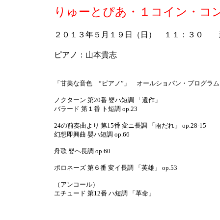
りゅーとぴあ・１コイン・コンサ
２０１３年５月１９日（日） １１：３０ 
ピアノ：山本貴志
「甘美な音色 “ピアノ”」 オールショパン・プログラム
ノクターン 第20番 嬰ハ短調 「遺作」
バラード 第１番 ト短調 op.23
24の前奏曲より 第15番 変ニ長調 「雨だれ」 op.28-15
幻想即興曲 嬰ハ短調 op.66
舟歌 嬰ヘ長調 op.60
ポロネーズ 第６番 変イ長調 「英雄」 op.53
（アンコール）
エチュード 第12番 ハ短調 「革命」