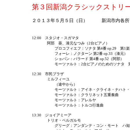
第３回新潟クラシックストリ
２０１３年５月５日（日） 新潟市内各所
12:00 スタジオ・スガマタ
阿部 葵、湊元なつみ（2台ピアノ）
プロコフィエフ：ソナタ 第4番 op.29 第1楽
フォーレ：ノクターン 第2番 op.33（湊元）
ショパン：バラード 第4番 op.52（阿部）
モーツァルト：2台ピアノのためのソナタ 第1
12:30 市民プラザ
ミルフィーユ
（途中から）
モーツァルト：アイネ・クライネ・ナハト・
モーツァルト：クラリネット五重奏曲
モーツァルト：アレルヤ
モーツァルト：トルコ行進曲
13:30 ジョイアミーア
トリオ・ベルガルモ
グリーグ：アンダンテ・コン・モート ハ短