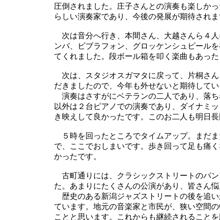
圧倒されました。庄子さんとの演奏も楽しかっ
らしい演奏家であり、今後の発展が期待されま
次は音分へ行き、本間さん、大越さんら４人
ンバ、ビブラフォン、グロッケンシュピールを
てくれました。段ボール箱を叩く楽曲もあった
次は、スタジオスガマタに戻って、片桐さん
だきましたので、今年も外せないと期待してい
演奏はさすがにベテランの二人であり、落ち
以外は２台ピアノでの演奏であり、ダイナミッ
き映えして良かったです。このお二人も明日長
５時を回ったところでタイムアップ。まだま
で、ここでおしまいです。歩き回って足も痛く
かったです。
古町通りには、クラシックストリートのパン
た。あまりにたくさんの公演があり、皆さん悩
歴史のある新潟ジャズストリートの後を追い
ています。地元の音楽家と市民が、狭い空間の
ことと思います。これからも継続されることを