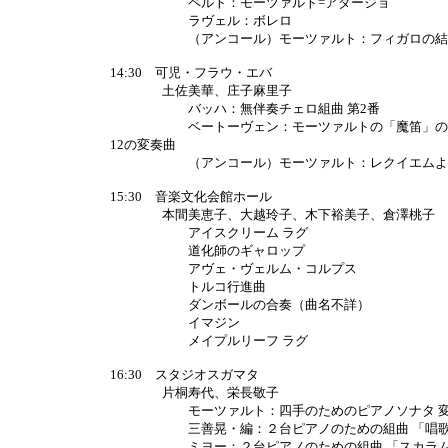
ペルト：モーツァルト=アダージョ
ラヴェル：ボレロ
（アンコール）モーツァルト：フィガロの結
14:30 可児・フラウ・エバ
土佐美華、庄子麻里子
バッハ：無伴奏チェロ組曲 第2番
ベートーヴェン：モーツァルトの「魔笛」の「
12の変奏曲
（アンコール）モーツァルト：レクイエムより
15:30 音楽文化会館ホール
本間美恵子、大越玲子、木下裕美子、倉澤桃子
アイスクリーム ラグ
道化師のギャロップ
アヴェ・ヴェルム・コルプス
トルコ行進曲
ダンボールの合奏（曲名不詳）
イマジン
メイプルリーフ ラグ
16:30 スタジオスガマタ
片桐寿代、栄長敬子
モーツァルト：四手のためのピアノソナタ 変ロ長調 
三善晃・編：２台ピアノのための組曲 「唱歌の
ミヨー：２台ピアノのための組曲 「スカラム