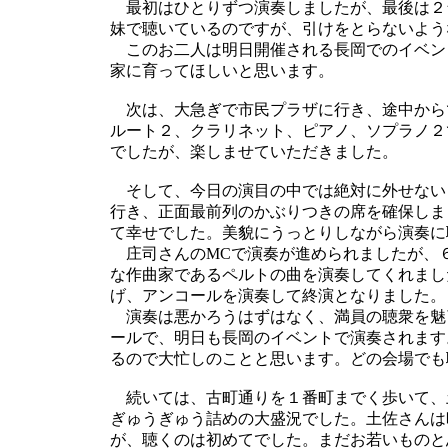
最初はひとりずつ演奏しましたが、最後は２台
妹で聴いているのですが、引けをとらないよう
このお二人は明日開催される長岡でのイベン
家に育ってほしいと思います。
次は、大急ぎで市民プラザに行き、途中から
ルート２、クラリネット、ピアノ、ソプラノ２
でしたが、楽しませていただきました。
そして、今日の演目の中では絶対に外せない
行き、正面最前列のかぶりつきの席を確保しま
て幸せでした。美貌にうっとりしながら演奏に
庄司さんのMCで演奏が進められましたが、
な作曲家であるペルトの曲を演奏してくれまし
げ、アンコールを演奏して終演となりました。
演奏は悪かろうはずはなく、満員の聴衆を魅了
ールで、明日も長岡のイベントで演奏されます
るので大忙しのことと思います。どの会場でも
続いては、古町通りを１番町までく歩いて、
ぎゅうぎゅう詰めの大盛況でした。土佐さんは
が、聴くのは初めてでした。まだお若いものと