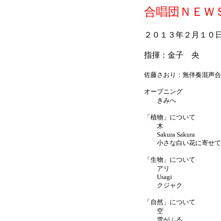
合唱団ＮＥＷＳ
２０１３年２月１０
指揮：金子 央
佐藤さおり：無伴奏混声合唱の
オープニング
きみへ
「植物」について
木
Sakura Sakura
小さな白い花に寄せて
「生物」について
アリ
Usagi
クジャク
「自然」について
空
雪がふる