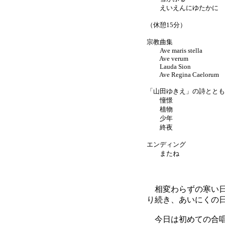
えいえんにゆたかに
（休憩15分）
宗教曲集
Ave maris stella
Ave verum
Lauda Sion
Ave Regina Caelorum
「山田ゆきえ」の詩ととも
憧憬
植物
少年
終夜
エンディング
またね
相変わらずの寒い日
り続き、あいにくの
今日は初めての合唱