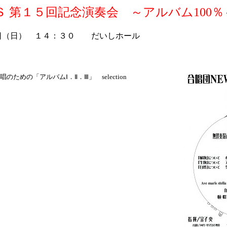
 第１５回記念演奏会 ～アルバム100％
日（日） １４：３０ だいしホール
ための「アルバムⅠ．Ⅱ．Ⅲ」 selection