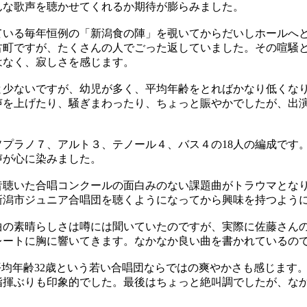
んな歌声を聴かせてくれるか期待が膨らみました。
いる毎年恒例の「新潟食の陣」を覗いてからだいしホールへ
古町ですが、たくさんの人でごった返していました。その喧騒
はなく、寂しさを感じます。
少ないですが、幼児が多く、平均年齢をとればかなり低くな
声を上げたり、騒ぎまわったり、ちょっと賑やかでしたが、出
プラノ７、アルト３、テノール４、バス４の18人の編成です
声が心に染みました。
聴いた合唱コンクールの面白みのない課題曲がトラウマとな
新潟市ジュニア合唱団を聴くようになってから興味を持つよう
の素晴らしさは噂には聞いていたのですが、実際に佐藤さん
レートに胸に響いてきます。なかなか良い曲を書かれているの
平均年齢32歳という若い合唱団ならではの爽やかさも感じます
指揮ぶりも印象的でした。最後はちょっと絶叫調でしたが、な