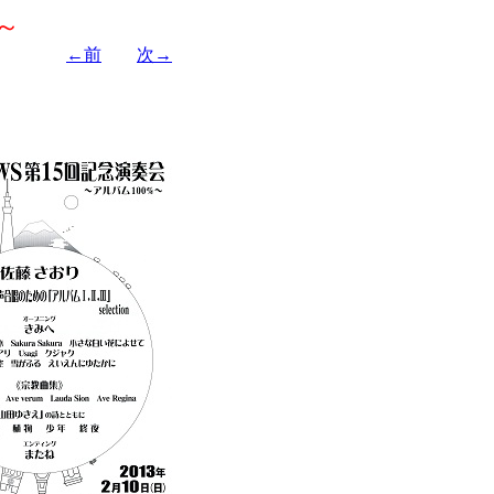
～
←前
次→