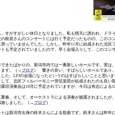
、すがすがしい休日となりました。私も晴天に誘われ、ドラ
次の枝並さんのコンサートには行く予定だったものの、このコ
は買っていませんでした。しかし、昨年11月に結成された北区
ートも予定されていましたので、早く会場入りして、このコン
できたばかりの、新潟市内では一番新しいホールです。実は
ります。（→
ブログ
） 響きの良い、すばらしいホールであり
した。LFJの会場になったというのはすばらしいことと思いま
して、北区フィルハーモニー管弦楽団が結成されたのも良い
披露目演奏会は10月に予定されていますが、今日は有志による
重奏、そして、オーケストラによる演奏が披露されましたが
感激しました。（→
ブログ
）
トは新潟市出身の鈴木さんによる歌曲です。鈴木さんは昨年