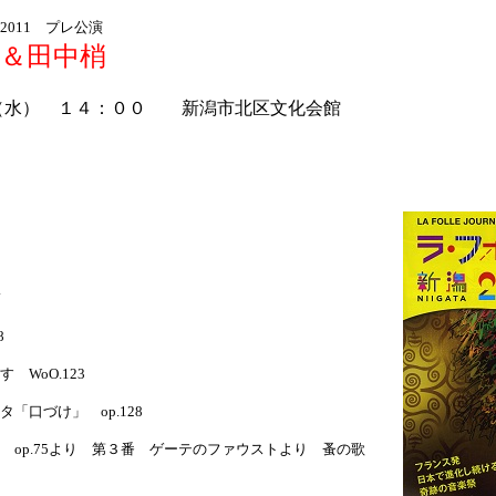
011 プレ公演
子＆田中梢
（水） １４：００ 新潟市北区文化会館
デ
8
WoO.123
「口づけ」 op.128
 op.75より 第３番 ゲーテのファウストより 蚤の歌