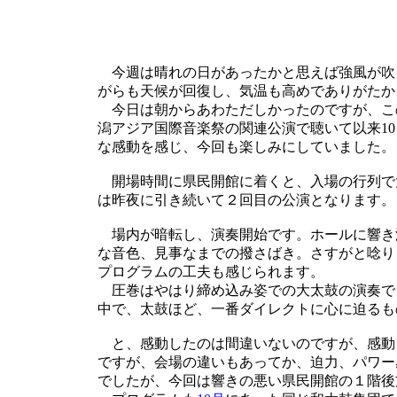
今週は晴れの日があったかと思えば強風が吹
がらも天候が回復し、気温も高めでありがたか
今日は朝からあわただしかったのですが、こ
潟アジア国際音楽祭の関連公演で聴いて以来1
な感動を感じ、今回も楽しみにしていました。
開場時間に県民開館に着くと、入場の行列で
は昨夜に引き続いて２回目の公演となります。
場内が暗転し、演奏開始です。ホールに響き
な音色、見事なまでの撥さばき。さすがと唸り
プログラムの工夫も感じられます。
圧巻はやはり締め込み姿での大太鼓の演奏で
中で、太鼓ほど、一番ダイレクトに心に迫るも
と、感動したのは間違いないのですが、感動
ですが、会場の違いもあってか、迫力、パワー
でしたが、今回は響きの悪い県民開館の１階後