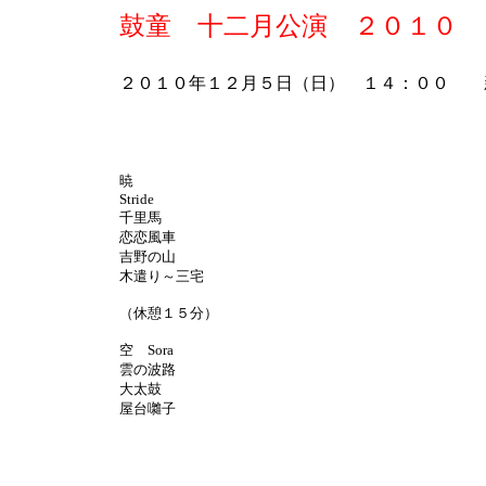
鼓童 十二月公演 ２０１０
２０１０年１２月５日（日） １４：００ 
暁
Stride
千里馬
恋恋風車
吉野の山
木遣り～三宅
（休憩１５分）
空 Sora
雲の波路
大太鼓
屋台囃子