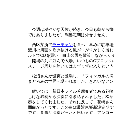
今週は穏やかな天候が続き、今日も朝から快
ではありましたが、潟響定期は外せません。
西区某所で
ラーチャン
を食べ、早めに駐車場
濃川の川面を吹き抜ける風がすがすがしく感じ
ルトでCDを買い、白山公園を散策しながらり
開場の列に並んで入場。いつものCブロック
ステージ周りを除いてはまずまずの入りという
松沼さんが颯爽と登場し、「フィンガルの洞
まどろみの世界へ誘われました。きれいなアン
続いては、新日本フィル首席奏者である花崎
しげな独奏から演奏に引き込まれました。松沼
奏をしてくれました。それに反して、花崎さん
面白かったです。この曲は最近東響新潟定期で
です。見事な演奏だったと思います。アンコー