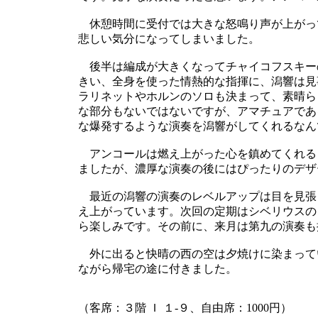
休憩時間に受付では大きな怒鳴り声が上がっ
悲しい気分になってしまいました。
後半は編成が大きくなってチャイコフスキー
きい、全身を使った情熱的な指揮に、潟響は見
ラリネットやホルンのソロも決まって、素晴ら
な部分もないではないですが、アマチュアであ
な爆発するような演奏を潟響がしてくれるなん
アンコールは燃え上がった心を鎮めてくれる
ましたが、濃厚な演奏の後にはぴったりのデザ
最近の潟響の演奏のレベルアップは目を見張
え上がっています。次回の定期はシベリウスの
ら楽しみです。その前に、来月は第九の演奏も
外に出ると快晴の西の空は夕焼けに染まって
ながら帰宅の途に付きました。
（客席：３階 Ｉ １-９、自由席：1000円）